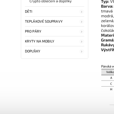
Crypto oblečení a doplňky
Typ:
Vt
Barva:
tmavá 
DĚTI
modrá,
zelená
TEPLÁKOVÉ SOUPRAVY
korálov
čokolá
PRO PÁRY
Materi
Gramá
KRYTY NA MOBILY
Rukávy
Výstři
DOPLŇKY