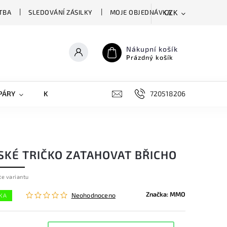
TBA
SLEDOVÁNÍ ZÁSILKY
MOJE OBJEDNÁVKA
CZK
Nákupní košík
Prázdný košík
PÁRY
KRYTY NA MOBILY
DOPLŇKY
720518206
SKÉ TRIČKO ZATAHOVAT BŘICHO
te variantu
Značka:
MMO
Neohodnoceno
KA