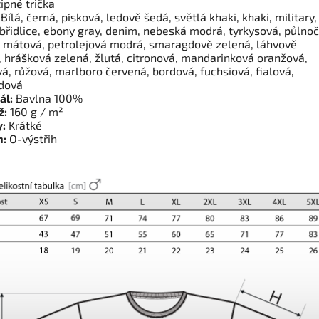
ipné trička
Bílá, černá, písková, ledově šedá, světlá khaki, khaki, military,
břidlice, ebony gray, denim, nebeská modrá, tyrkysová, půlnoč
 mátová, petrolejová modrá, smaragdově zelená, láhvově
, hrášková zelená, žlutá, citronová, mandarinková oranžová,
á, růžová, marlboro červená, bordová, fuchsiová, fialová,
dová
ál:
Bavlna 100%
ž:
160 g / m²
:
Krátké
h:
O-výstřih