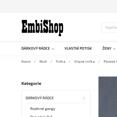
DÁRKOVÝ RÁDCE
VLASTNÍ POTISK
ŽENY
Domů
/
Muži
/
Trička
/
Vtipné trička
/
Pánské t
Kategorie
DÁRKOVÝ RÁDCE
Rodinné gangy
Den otců 21.6