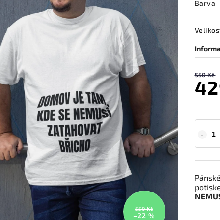
Barva
Velikos
Informa
550 Kč
42
Pánské
potiske
NEMUS
550 Kč
–22 %