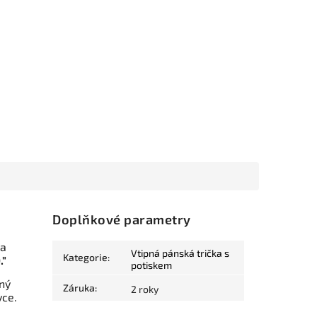
Doplňkové parametry
Na
Vtipná pánská trička s
Kategorie
:
."
potiskem
ný
Záruka
:
2 roky
vce.