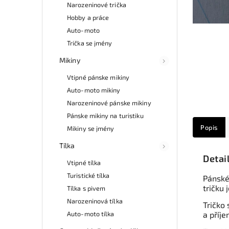
Narozeninové trička
Hobby a práce
Auto-moto
Trička se jmény
Mikiny
Vtipné pánske mikiny
Auto-moto mikiny
Narozeninové pánske mikiny
Pánske mikiny na turistiku
Popis
Mikiny se jmény
Tílka
Detai
Vtipné tílka
Turistické tílka
Pánské
tričku 
Tílka s pivem
Narozeninová tílka
Tričko 
Auto-moto tílka
a příje