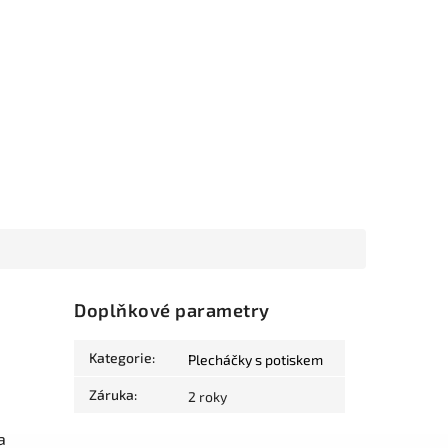
Doplňkové parametry
Kategorie
:
Plecháčky s potiskem
Záruka
:
2 roky
a
a