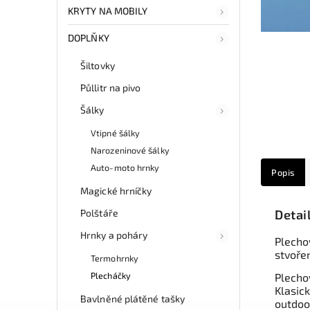
KRYTY NA MOBILY
DOPLŇKY
Šiltovky
Půllitr na pivo
Šálky
Vtipné šálky
Narozeninové šálky
Auto-moto hrnky
Popis
Magické hrníčky
Polštáře
Detai
Hrnky a poháry
Plecho
stvoře
Termohrnky
Plecháčky
Plecho
Klasic
Bavlněné plátěné tašky
outdoor