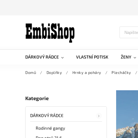
DÁRKOVÝ RÁDCE
VLASTNÍ POTISK
ŽENY
Domů
/
Doplňky
/
Hrnky a poháry
/
Plecháčky
/
Kategorie
DÁRKOVÝ RÁDCE
Rodinné gangy
Den otců 21.6