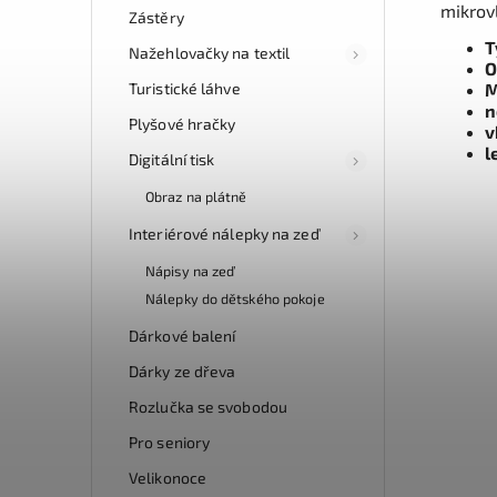
mikrov
Zástěry
T
Nažehlovačky na textil
O
Turistické láhve
M
n
Plyšové hračky
v
l
Digitální tisk
Obraz na plátně
Interiérové nálepky na zeď
Nápisy na zeď
Nálepky do dětského pokoje
Dárkové balení
Dárky ze dřeva
Rozlučka se svobodou
Pro seniory
Velikonoce