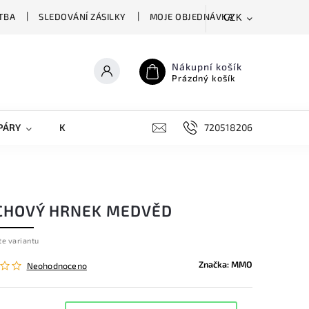
TBA
SLEDOVÁNÍ ZÁSILKY
MOJE OBJEDNÁVKA
CZK
Nákupní košík
Prázdný košík
PÁRY
KRYTY NA MOBILY
DOPLŇKY
720518206
CHOVÝ HRNEK MEDVĚD
te variantu
Značka:
MMO
Neohodnoceno