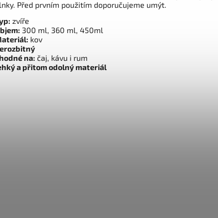
lnky. Před prvním použitím doporučujeme umýt.
yp:
zvíře
bjem:
300 ml, 360 ml, 450ml
ateriál:
kov
erozbitný
hodné na:
čaj, kávu i rum
ehký a přitom odolný materiál