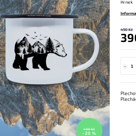
Hrnek
Informa
490 Kč
39
Plecho
Plecháč
490 Kč
–20 %