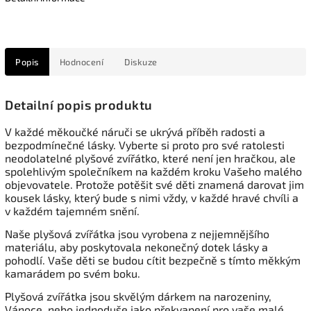
Popis
Hodnocení
Diskuze
Detailní popis produktu
V každé měkoučké náruči se ukrývá příběh radosti a
bezpodmínečné lásky. Vyberte si proto pro své ratolesti
neodolatelné plyšové zvířátko, které není jen hračkou, ale
spolehlivým společníkem na každém kroku Vašeho malého
objevovatele. Protože potěšit své děti znamená darovat jim
kousek lásky, který bude s nimi vždy, v každé hravé chvíli a
v každém tajemném snění.
Naše plyšová zvířátka jsou vyrobena z nejjemnějšího
materiálu, aby poskytovala nekonečný dotek lásky a
pohodlí. Vaše děti se budou cítit bezpečně s tímto měkkým
kamarádem po svém boku.
Plyšová zvířátka jsou skvělým dárkem na narozeniny,
Vánoce, nebo jednoduše jako překvapení pro vaše malé