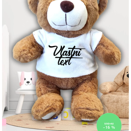
590 Kč
–16 %