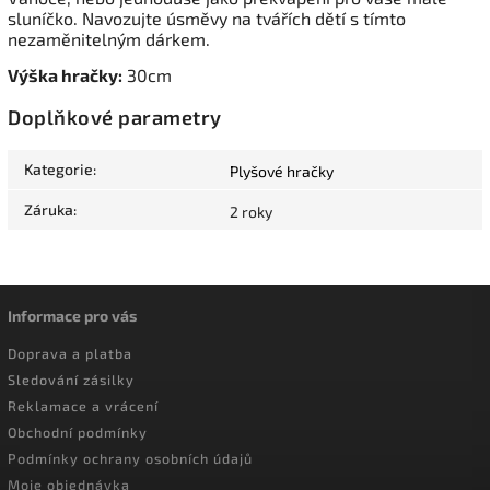
sluníčko. Navozujte úsměvy na tvářích dětí s tímto
nezaměnitelným dárkem.
Výška hračky:
30cm
Doplňkové parametry
Kategorie
:
Plyšové hračky
Záruka
:
2 roky
Informace pro vás
Doprava a platba
Sledování zásilky
Reklamace a vrácení
Obchodní podmínky
Podmínky ochrany osobních údajů
Moje objednávka