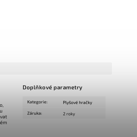
Doplňkové parametry
Kategorie
:
Plyšové hračky
o,
ku
Záruka
:
2 roky
vat
ždém