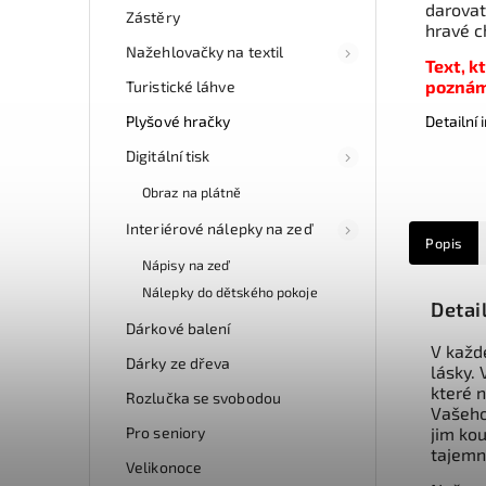
darovat
Zástěry
hravé c
Nažehlovačky na textil
Text, k
poznám
Turistické láhve
Plyšové hračky
Detailní
Digitální tisk
Obraz na plátně
Interiérové nálepky na zeď
Popis
Nápisy na zeď
Nálepky do dětského pokoje
Detai
Dárkové balení
V každ
Dárky ze dřeva
lásky. 
které 
Rozlučka se svobodou
Vašeho
Pro seniory
jim kou
tajemn
Velikonoce