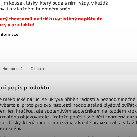
 jim kousek lásky, který bude s nimi vždy, v každé
hvíli a v každém tajemném snění.
terý chcete mít na tričku vytištěný napište do
ky u produktu!
 informace
Hodnocení
Diskuze
lní popis produktu
é měkoučké náruči se ukrývá příběh radosti a bezpodmínečné
Vyberte si proto pro své ratolesti neodolatelné plyšové zvířátk
není jen hračkou, ale spolehlivým společníkem na každém kro
 malého objevovatele. Protože potěšit své děti znamená daro
sek lásky, který bude s nimi vždy, v každé hravé chvíli a v ka
ém snění.