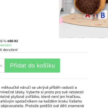
16 %
490 Kč
odeslání
i doručení
Přidat do košíku
 měkoučké náruči se ukrývá příběh radosti a
ínečné lásky. Vyberte si proto pro své ratolesti
telné plyšové zvířátko, které není jen hračkou,
lehlivým společníkem na každém kroku Vašeho
objevovatele. Protože potěšit své děti znamená