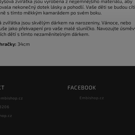
lyšová zvířátka jsou vyrobena z nejjemnějšího materiálu, aby
ovala nekonečný dotek lásky a pohodlí. Vaše děti se budou cíti
ně s tímto měkkým kamarádem po svém boku.
á zvířátka jsou skvělým dárkem na narozeniny, Vánoce, nebo
uše jako překvapení pro vaše malé sluníčko. Navozujte úsměv
řích dětí s tímto nezaměnitelným dárkem.
hračky:
34cm
KT
FACEBOOK
Embishop.cz
embishop.cz
8206
hop.cz