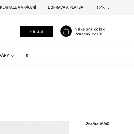
KLAMACE A VRÁCENÍ
DOPRAVA A PLATBA
CZK
SLEDOVÁNÍ ZÁSILKY
MOJE OBJEDNÁVKA
Nákupní košík
Hledat
Prázdný košík
PÁRY
KRYTY NA MOBILY
DOPLŇKY
Značka:
MMO