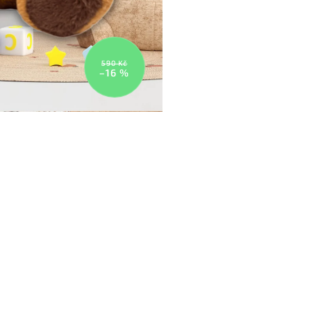
590 Kč
–16 %