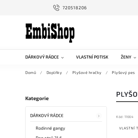
720518206
DÁRKOVÝ RÁDCE
VLASTNÍ POTISK
ŽENY
Domů
/
Doplňky
/
Plyšové hračky
/
Plyšový pes
PLYŠO
Kategorie
DÁRKOVÝ RÁDCE
Kód:
11664
Rodinné gangy
VLASTNÍ 
Den otců 21.6