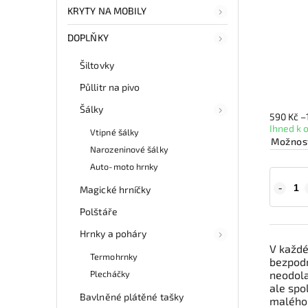
KRYTY NA MOBILY
DOPLŇKY
Šiltovky
Půllitr na pivo
Šálky
590 Kč
–
Ihned k 
Vtipné šálky
Možnost
Narozeninové šálky
Auto-moto hrnky
Magické hrníčky
Polštáře
Hrnky a poháry
V každé
Termohrnky
bezpodm
Plecháčky
neodola
ale spo
Bavlněné plátěné tašky
malého 