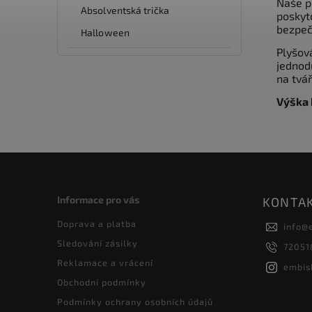
Naše p
Absolventská trička
poskyt
bezpeč
Halloween
Plyšov
jednod
na tvá
Výška 
Informace pro vás
KONTA
Doprava a platba
info
@
Sledování zásilky
72051
Reklamace a vrácení
embis
Obchodní podmínky
Podmínky ochrany osobních údajů