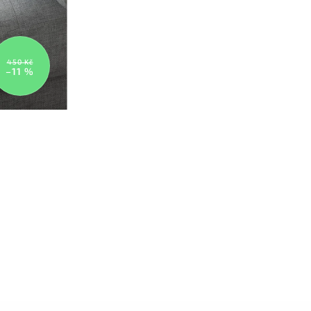
450 Kč
–11 %