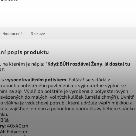
Hodnocení
Diskuze
lní popis produktu
, na kterém je nápis:
"
Když BŮH rozdával Ženy, já dostal tu
í".
ř s
vysoce kvalitním potiskem
. Polštář se skládá z
tranného potištěného povlečení a z vyjímatelné výplně se
ním na zip. Výplň do polštáře je vyrobena z polyesterových
 svázaných do malých, volných kuliček (umělé chmýří). Uvnitř
o vlákna je vzduchové potrubí, které udržuje výplň měkkou a
ckou, zajišťuje jemnou a pohodlnou oporu hlavy během spánku 
nku.
Bílá
ry:
40x40cm
ál:
Polyester