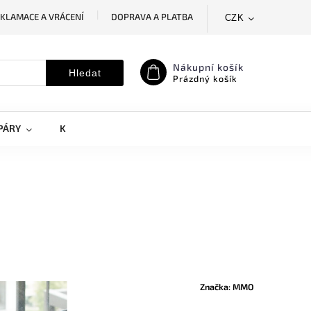
KLAMACE A VRÁCENÍ
DOPRAVA A PLATBA
CZK
SLEDOVÁNÍ ZÁSILKY
MOJE OBJEDNÁVKA
Nákupní košík
Hledat
Prázdný košík
PÁRY
KRYTY NA MOBILY
DOPLŇKY
Značka:
MMO