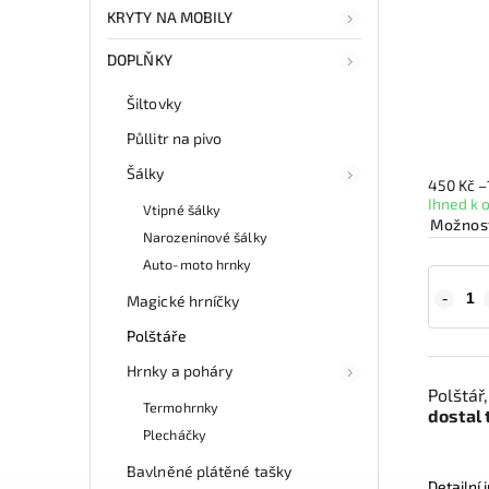
KRYTY NA MOBILY
DOPLŇKY
Šiltovky
Půllitr na pivo
Šálky
450 Kč
–
Ihned k 
Vtipné šálky
Možnost
Narozeninové šálky
Auto-moto hrnky
Magické hrníčky
Polštáře
Hrnky a poháry
Polštář
Termohrnky
dostal t
Plecháčky
Bavlněné plátěné tašky
Detailní