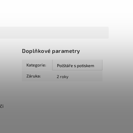
Doplňkové parametry
Kategorie
:
Polštáře s potiskem
Záruka
:
2 roky
či