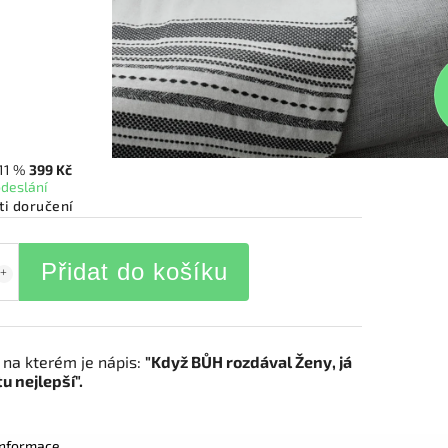
11 %
399 Kč
odeslání
i doručení
Přidat do košíku
, na kterém je nápis:
"
Když BŮH rozdával Ženy, já
u nejlepší".
 informace