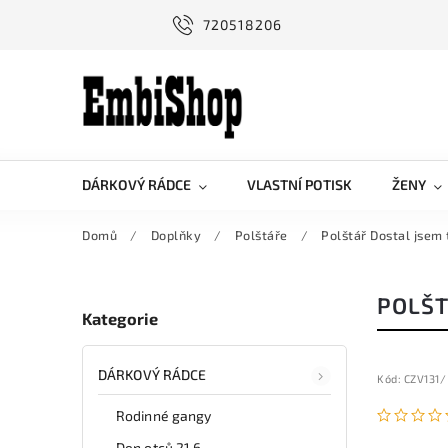
720518206
DÁRKOVÝ RÁDCE
VLASTNÍ POTISK
ŽENY
Domů
/
Doplňky
/
Polštáře
/
Polštář Dostal jsem 
POLŠT
Kategorie
DÁRKOVÝ RÁDCE
Kód:
CZV131/
Rodinné gangy
Den otců 21.6