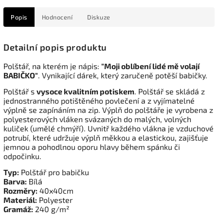
Popis
Hodnocení
Diskuze
Detailní popis produktu
Polštář, na kterém je nápis:
"Moji oblíbení lidé mě volají
BABIČKO"
. Vynikající dárek, který zaručeně potěší babičky.
Polštář s
vysoce kvalitním potiskem
. Polštář se skládá z
jednostranného potištěného povlečení a z vyjímatelné
výplně se zapínáním na zip. Výplň do polštáře je vyrobena z
polyesterových vláken svázaných do malých, volných
kuliček (umělé chmýří). Uvnitř každého vlákna je vzduchové
potrubí, které udržuje výplň měkkou a elastickou, zajišťuje
jemnou a pohodlnou oporu hlavy během spánku či
odpočinku.
Typ:
Polštář pro babičku
Barva:
Bílá
Rozměry:
40x40cm
Materiál:
Polyester
Gramáž:
240 g/m²