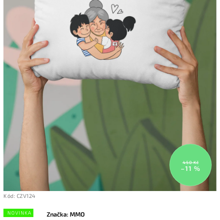
450 Kč
–11 %
Kód:
CZV124
NOVINKA
Značka:
MMO