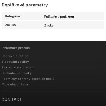
Doplňkové parametry
Kategorie
:
Polštáře s potiskem
Záruka
:
2 roky
Informace pro vás
Doprava a platba
Sledování zásilky
Reklamace a vrácení
Obchodní podmínky
Podmínky ochrany osobních údajů
Moje objednávka
KONTAKT