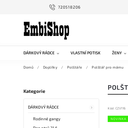
720518206
DÁRKOVÝ RÁDCE
VLASTNÍ POTISK
ŽENY
Domů
/
Doplňky
/
Polštáře
/
Polštář pro mámu
POLŠ
Kategorie
DÁRKOVÝ RÁDCE
Kód:
CZV116
Rodinné gangy
NOVINKA
Den otců 21.6