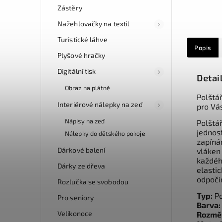
Zástěry
Nažehlovačky na textil
Turistické láhve
Popis
Plyšové hračky
Digitální tisk
Detai
Obraz na plátně
Polštá
Interiérové nálepky na zeď
pro Vá
Nápisy na zeď
Polštá
jednos
Nálepky do dětského pokoje
zapíná
Dárkové balení
vláken
každéh
Dárky ze dřeva
elasti
odpoči
Rozlučka se svobodou
Typ:
Po
Pro seniory
Barva:
Velikonoce
Rozmě