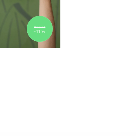
450 Kč
–11 %