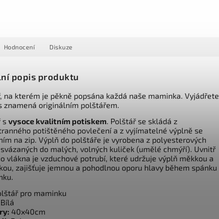
Hodnocení
Diskuze
lní popis produktu
ř, na kterém je pěkně popsána každá naše maminka. Vyjádřete
s znamená originálním polštářem.
ř s
vysoce kvalitním potiskem
. Polštář se skládá z
tranného potištěného povlečení a z vyjímatelné výplně se
ním na zip. Výplň do polštáře je vyrobena z polyesterových
 svázaných do malých, volných kuliček (umělé chmýří). Uvnitř
o vlákna je vzduchové potrubí, které udržuje výplň měkkou a
ckou, zajišťuje jemnou a pohodlnou oporu hlavy během spánku 
nku.
lštář pro maminku
Bílá
ry:
40x40cm