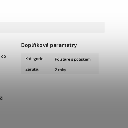
Doplňkové parametry
 co
Kategorie
:
Polštáře s potiskem
Záruka
:
2 roky
či