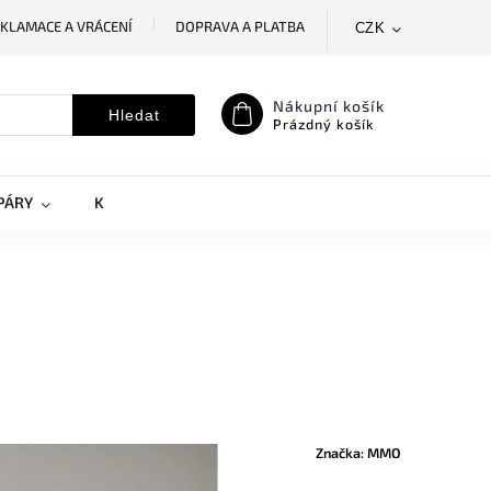
KLAMACE A VRÁCENÍ
DOPRAVA A PLATBA
CZK
SLEDOVÁNÍ ZÁSILKY
MOJE OBJEDNÁVKA
Nákupní košík
Hledat
Prázdný košík
PÁRY
KRYTY NA MOBILY
DOPLŇKY
Značka:
MMO