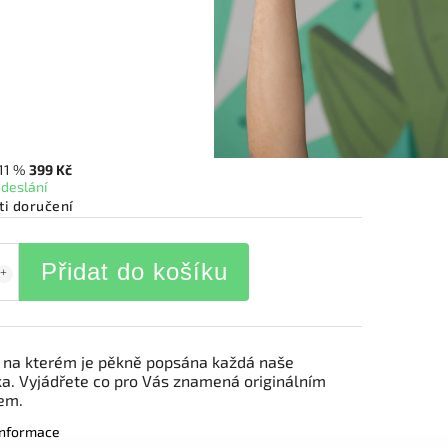
11 %
399 Kč
odeslání
i doručení
Přidat do košíku
, na kterém je pěkně popsána každá naše
. Vyjádřete co pro Vás znamená originálním
em.
 informace