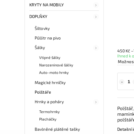
KRYTY NA MOBILY
DOPLŇKY
Šiltovky
Půllitr na pivo
Šálky
450 Kč
–
Ihned k 
Vtipné šálky
Možnost
Narozeninové šálky
Auto-moto hrnky
Magické hrníčky
Polštáře
Hrnky a poháry
Polštář
Termohrnky
maminka
Plecháčky
polštář
Bavlněné plátěné tašky
Detailní