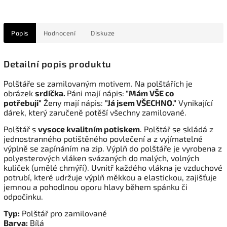
Popis
Hodnocení
Diskuze
Detailní popis produktu
Polštáře se zamilovaným motivem. Na polštářích je
obrázek
srdíčka.
Páni mají nápis:
"Mám VŠE co
potřebuji"
Ženy mají nápis:
"Já jsem VŠECHNO."
Vynikající
dárek, který zaručeně potěší všechny zamilované.
Polštář s
vysoce kvalitním potiskem
. Polštář se skládá z
jednostranného potištěného povlečení a z vyjímatelné
výplně se zapínáním na zip. Výplň do polštáře je vyrobena z
polyesterových vláken svázaných do malých, volných
kuliček (umělé chmýří). Uvnitř každého vlákna je vzduchové
potrubí, které udržuje výplň měkkou a elastickou, zajišťuje
jemnou a pohodlnou oporu hlavy během spánku či
odpočinku.
Typ:
Polštář pro zamilované
Barva:
Bílá