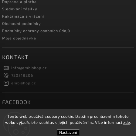
Doprava a platba
Sledování zásilky
Reklamace a vrácení
Obchodní podmínky
Podmínky ochrany osobních údajů
Moje objednávka
KONTAKT
info
@
embishop.cz
720518206
embishop.cz
FACEBOOK
Tento web používá soubory cookie. Dalším procházením tohoto
webu vyjadřujete souhlas s jejich používáním.. Více informací
zde
.
Copyright 2026
Embishop.cz
. Všechna práva vyhrazena.
Nastavení