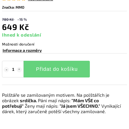
Značka:
MMO
780 Kč
–16 %
649 Kč
Ihned k odeslání
Možnosti doručení
Informace a rozměry
Přidat do košíku
Polštáře se zamilovaným motivem. Na polštářích je
obrázek
srdíčka.
Páni mají nápis:
"Mám VŠE co
potřebuji"
Ženy mají nápis:
"Já jsem VŠECHNO."
Vynikající
dárek, který zaručeně potěší všechny zamilované.