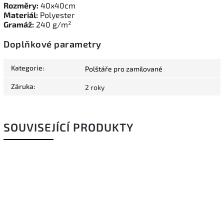
Rozměry:
40x40cm
Materiál:
Polyester
Gramáž:
240 g/m²
Doplňkové parametry
Kategorie
:
Polštáře pro zamilované
Záruka
:
2 roky
SOUVISEJÍCÍ PRODUKTY