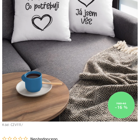
780 Kč
–16 %
Kód:
CZV111/
Neohodnoceno