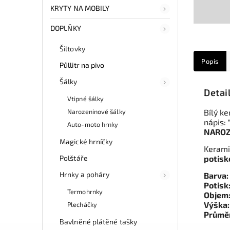
KRYTY NA MOBILY
DOPLŇKY
Šiltovky
Popis
Půllitr na pivo
Šálky
Detai
Vtipné šálky
Narozeninové šálky
Bílý ke
nápis:
Auto-moto hrnky
NAROZ
Magické hrníčky
Keramic
Polštáře
potis
Hrnky a poháry
Barva:
Potisk
Termohrnky
Objem
Výška
Plecháčky
Průmě
Bavlněné plátěné tašky