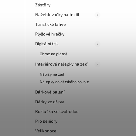
Zástěry
Nažehlovačky na textil
Turistické láhve
Plyšové hračky
Digitální tisk
Obraz na plátně
Interiérové nálepky na zeď
Nápisy na zeď
Nálepky do dětského pokoje
Dárkové balení
Dárky ze dřeva
Rozlučka se svobodou
Pro seniory
Velikonoce