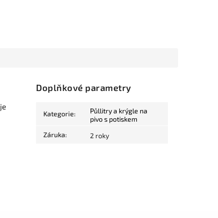
Doplňkové parametry
je
Půllitry a krýgle na
Kategorie
:
pivo s potiskem
Záruka
:
2 roky