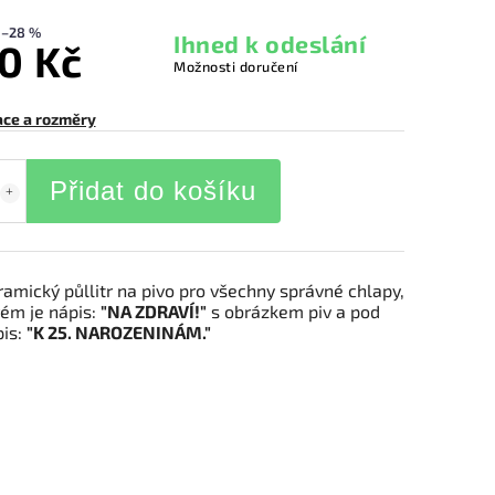
–28 %
Ihned k odeslání
0 Kč
Možnosti doručení
ace a rozměry
Přidat do košíku
ramický půllitr na pivo pro všechny správné chlapy,
rém je nápis:
"NA ZDRAVÍ!"
s obrázkem piv a pod
pis:
"K 25. NAROZENINÁM."