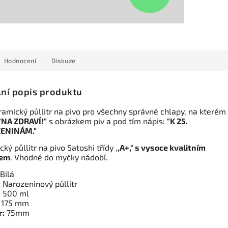
Hodnocení
Diskuze
lní popis produktu
ramický půllitr na pivo pro všechny správné chlapy, na kterém 
"NA ZDRAVÍ!"
s obrázkem piv a pod tím nápis:
"K 25.
ENINÁM."
ký půllitr na pivo Satoshi třídy ,
,A+," s vysoce kvalitním
kem
. Vhodné do myčky nádobí.
Bílá
:
Narozeninový půllitr
:
500 ml
:
175 mm
r:
75mm