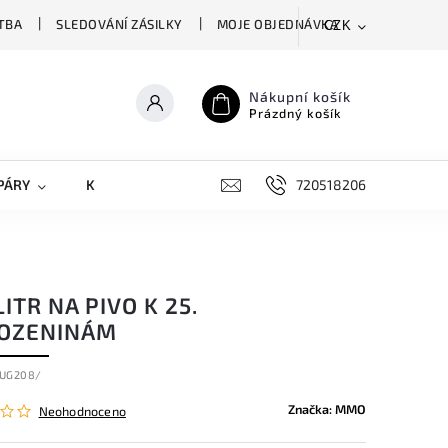
TBA
SLEDOVÁNÍ ZÁSILKY
MOJE OBJEDNÁVKA
CZK
Nákupní košík
Prázdný košík
PÁRY
KRYTY NA MOBILY
DOPLŇKY
720518206
ITR NA PIVO K 25.
OZENINÁM
UG208/
Značka:
MMO
Neohodnoceno