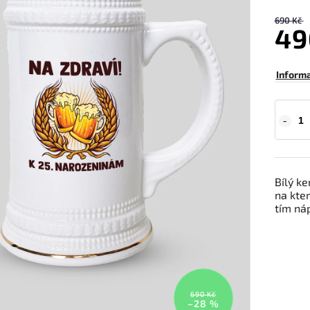
690 Kč
49
Inform
Bílý ke
na kte
tím ná
690 Kč
–28 %