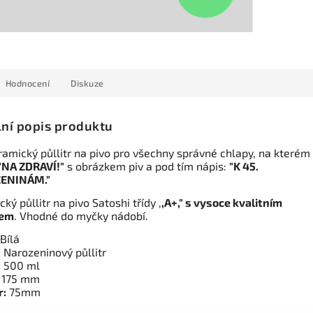
Hodnocení
Diskuze
lní popis produktu
ramický půllitr na pivo pro všechny správné chlapy, na kterém 
"NA ZDRAVÍ!"
s obrázkem piv a pod tím nápis:
"K 45.
ENINÁM."
ký půllitr na pivo Satoshi třídy ,
,A+," s vysoce kvalitním
kem
. Vhodné do myčky nádobí.
Bílá
:
Narozeninový půllitr
:
500 ml
:
175 mm
r:
75mm