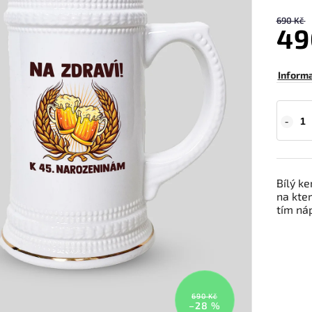
690 Kč
49
Inform
Bílý ke
na kte
tím ná
690 Kč
–28 %