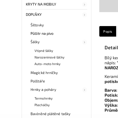
KRYTY NA MOBILY
DOPLŇKY
Šiltovky
Popis
Půllitr na pivo
Šálky
Detai
Vtipné šálky
Narozeninové šálky
Bílý ke
nápis:
Auto-moto hrnky
NAROZ
Magické hrníčky
Keramic
Polštáře
potis
Hrnky a poháry
Barva:
Potisk
Termohrnky
Objem
Výška
Plecháčky
Průmě
Bavlněné plátěné tašky