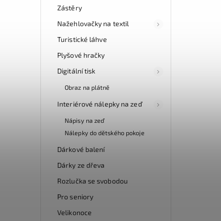
Zástěry
Nažehlovačky na textil
Turistické láhve
Plyšové hračky
Digitální tisk
Obraz na plátně
Interiérové nálepky na zeď
Nápisy na zeď
Nálepky do dětského pokoje
Dárkové balení
Dárky ze dřeva
Rozlučka se svobodou
Pro seniory
Velikonoce