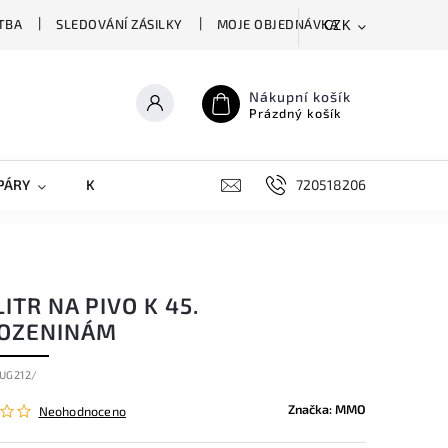
TBA
SLEDOVÁNÍ ZÁSILKY
MOJE OBJEDNÁVKA
CZK
Nákupní košík
Prázdný košík
PÁRY
KRYTY NA MOBILY
DOPLŇKY
720518206
ITR NA PIVO K 45.
OZENINÁM
UG212/
Značka:
MMO
Neohodnoceno