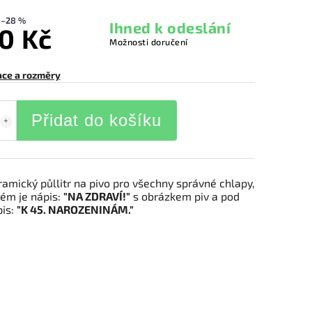
–28 %
Ihned k odeslání
0 Kč
Možnosti doručení
ace a rozměry
Přidat do košíku
ramický půllitr na pivo pro všechny správné chlapy,
rém je nápis:
"NA ZDRAVÍ!"
s obrázkem piv a pod
pis:
"K 45. NAROZENINÁM."