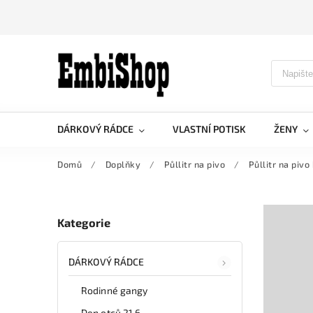
DÁRKOVÝ RÁDCE
VLASTNÍ POTISK
ŽENY
Domů
/
Doplňky
/
Půllitr na pivo
/
Půllitr na piv
Kategorie
DÁRKOVÝ RÁDCE
Rodinné gangy
Den otců 21.6