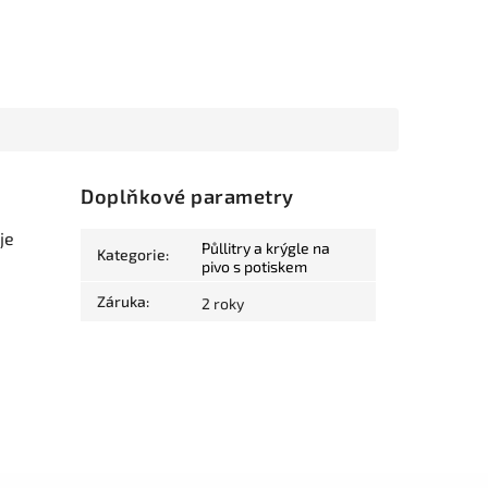
Doplňkové parametry
je
Půllitry a krýgle na
Kategorie
:
pivo s potiskem
Záruka
:
2 roky