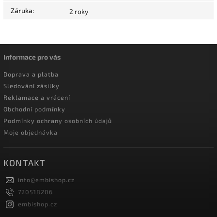
Záruka
:
2 roky
Informace pro vás
Doprava a platba
Sledování zásilky
Reklamace a vrácení
Obchodní podmínky
Podmínky ochrany osobních údajů
Moje objednávka
KONTAKT
info
@
embishop.cz
720518206
embishop.cz