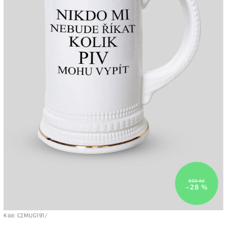
690 Kč
–28 %
Kód:
CZMUG191/