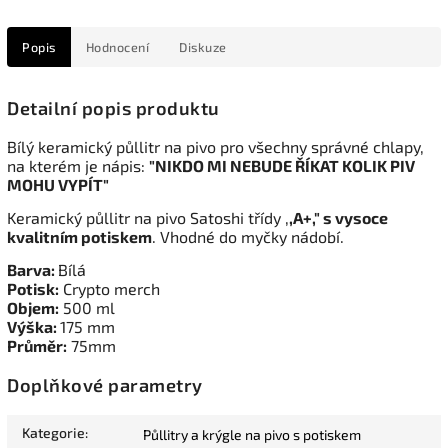
Popis
Hodnocení
Diskuze
Detailní popis produktu
Bílý keramický půllitr na pivo pro všechny správné chlapy,
na kterém je nápis:
"NIKDO MI NEBUDE ŘÍKAT KOLIK PIV
MOHU VYPÍT"
Keramický půllitr na pivo Satoshi třídy ,
,A+," s vysoce
kvalitním potiskem
. Vhodné do myčky nádobí.
Barva:
Bílá
Potisk:
Crypto merch
Objem:
500 ml
Výška:
175 mm
Průměr:
75mm
Doplňkové parametry
Kategorie
:
Půllitry a krýgle na pivo s potiskem