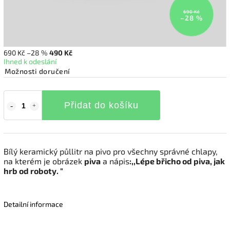
690 Kč
–28 %
690 Kč
–28 %
490 Kč
Ihned k odeslání
Možnosti doručení
Přidat do košíku
Bílý keramický půllitr na pivo pro všechny správné chlapy,
na kterém je obrázek
piva
a nápis
:,,Lépe břicho od piva, jak
hrb od roboty. "
Detailní informace