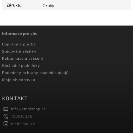
Záruka
:
2 roky
Informace pro vás
Doprava a platba
Sledování zásilky
Reklamace a vrácení
Obchodní podmínky
Podmínky ochrany osobních údajů
Moje objednávka
KONTAKT
info
@
embishop.cz
720518206
embishop.cz