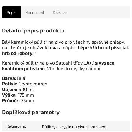
Popis
Hodnocení
Diskuze
Detailní popis produktu
Bílý keramický půllitr na pivo pro všechny správné chlapy,
na kterém je obrázek
piva
a nápis
:,,Lépe břicho od piva, jak
hrb od roboty. "
Keramický půllitr na pivo Satoshi třídy ,
,A+," s vysoce
kvalitním potiskem
. Vhodné do myčky nádobí.
Barva:
Bílá
Potisk:
Crypto merch
Objem:
500 ml
Výška:
175 mm
Průměr:
75mm
Doplňkové parametry
Kategorie
:
Půllitry a krýgle na pivo s potiskem