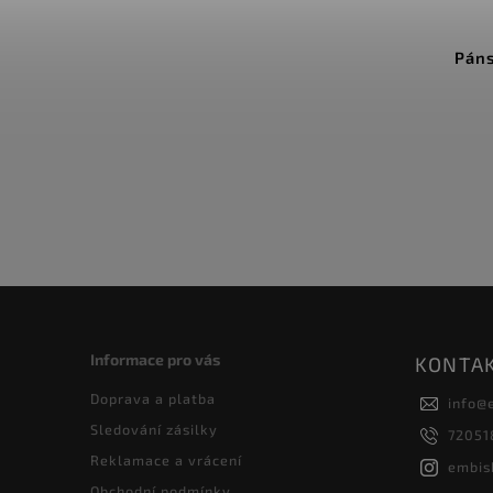
Páns
Informace pro vás
KONTA
Doprava a platba
info
@
Sledování zásilky
72051
Reklamace a vrácení
embis
Obchodní podmínky