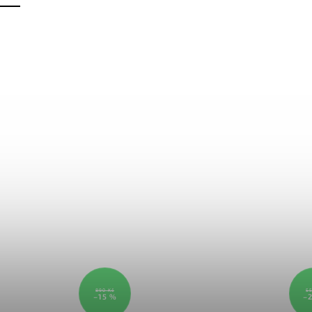
890 Kč
55
–15 %
–