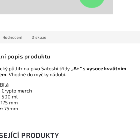
Hodnocení
Diskuze
lní popis produktu
ký půllitr na pivo Satoshi třídy ,
,A+," s vysoce kvalitním
kem
. Vhodné do myčky nádobí.
Bílá
:
Crypto merch
:
500 ml
:
175 mm
r:
75mm
SEJÍCÍ PRODUKTY