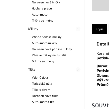
Narozeninové trička
Hobby a práce
Auto-moto
Trička se jmény
Mikiny
Popis
Vtipné pánske mikiny
Auto-moto mikiny
Detai
Narozeninové pánske mikiny
Keramic
Pánske mikiny na turistiku
potis
Mikiny se jmény
Barva:
Tílka
Potisk
Objem
Vtipné tílka
Výška
Turistické tílka
Průmě
Tílka s pivem
Narozeninová tílka
Auto-moto tílka
SOUVI