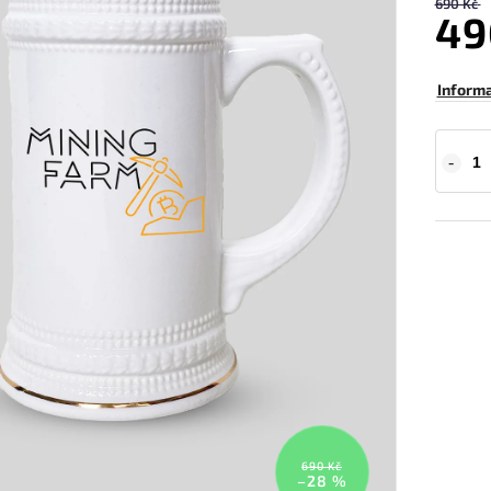
690 Kč
49
Inform
690 Kč
–28 %