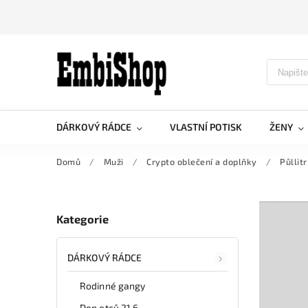
DÁRKOVÝ RÁDCE
VLASTNÍ POTISK
ŽENY
Domů
/
Muži
/
Crypto oblečení a doplňky
/
Půllit
Kategorie
DÁRKOVÝ RÁDCE
Rodinné gangy
Den otců 21.6