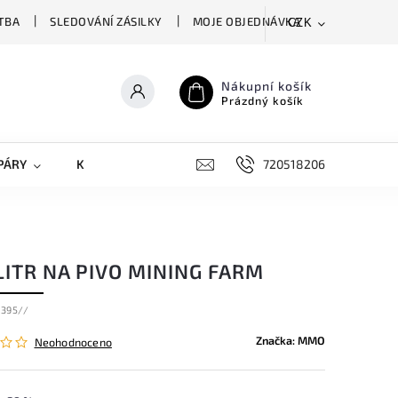
TBA
SLEDOVÁNÍ ZÁSILKY
MOJE OBJEDNÁVKA
CZK
Nákupní košík
Prázdný košík
PÁRY
KRYTY NA MOBILY
DOPLŇKY
720518206
LITR NA PIVO MINING FARM
395//
Značka:
MMO
Neohodnoceno