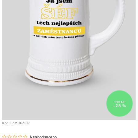
690 Kč
–28 %
Kód:
CZMUG201/
Neohodnoceno