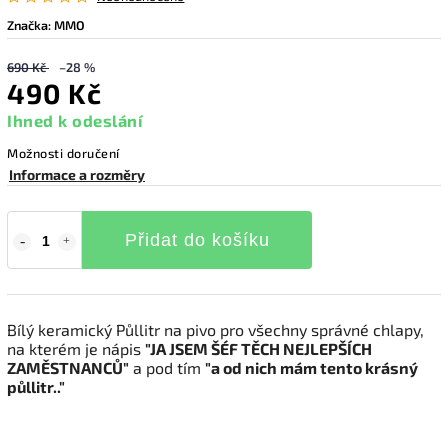
Značka:
MMO
690 Kč
–28 %
490 Kč
Ihned k odeslání
Možnosti doručení
Informace a rozměry
Přidat do košíku
Bílý keramický Půllitr na pivo pro všechny správné chlapy,
na kterém je nápis
"JA JSEM ŠÉF TĚCH NEJLEPŠÍCH
ZAMĚSTNANCŮ"
a pod tím
"a od nich mám tento krásný
půllitr.."