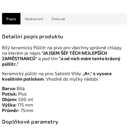
Popis
Hodnocení
Diskuze
Detailní popis produktu
Bílý keramický Půllitr na pivo pro všechny správné chlapy,
na kterém
je nápis
"JA JSEM ŠÉF TĚCH NEJLEPŠÍCH
ZAMĚSTNANCŮ"
a pod tím
"a od nich mám tento krásný
půllitr.."
Keramický půllitr na pivo Satoshi třídy ,
,A+," s vysoce
kvalitním potiskem
. Vhodné do myčky nádobí.
Barva:
Bílá
Potisk:
Pivo
Objem:
500 ml
Výška:
175 mm
Průměr:
75mm
Doplňkové parametry