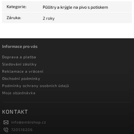
Kategorie
:
Půllitry a krýgle na pivo s potiskem
Záruka
:
2 roky
Informace pro vás
Doprava a platba
Sledování zásilky
Reklamace a vrácení
Obchodní podmínky
Podmínky ochrany osobních údajů
Moje objednávka
KONTAKT
info
@
embishop.cz
720518206