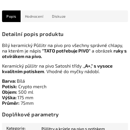
Popis
Hodnocení
Diskuze
Detailní popis produktu
Bílý keramický Půllitr na pivo pro všechny správné chlapy,
na kterém je nápis
"TATO potřebuje PIVO"
a obrázek
ruky s
otvírákem na pivo.
Keramický půllitr na pivo Satoshi třídy ,
,A+," s vysoce
kvalitním potiskem
. Vhodné do myčky nádobí.
Barva:
Bílá
Potisk:
Crypto merch
Objem:
500 ml
Výška:
175 mm
Průměr:
75mm
Doplňkové parametry
Kategorie
:
Půllitry a krýgle na pivo s potiskem