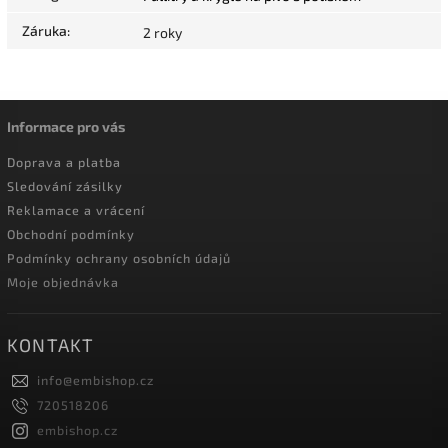
Záruka
:
2 roky
Informace pro vás
Doprava a platba
Sledování zásilky
Reklamace a vrácení
Obchodní podmínky
Podmínky ochrany osobních údajů
Moje objednávka
KONTAKT
info
@
embishop.cz
720518206
embishop.cz