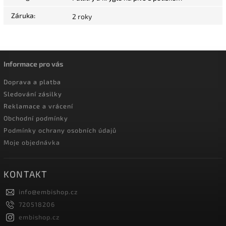
Záruka
:
2 roky
Informace pro vás
Doprava a platba
Sledování zásilky
Reklamace a vrácení
Obchodní podmínky
Podmínky ochrany osobních údajů
Moje objednávka
KONTAKT
info
@
embishop.cz
720518206
embishop.cz