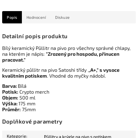
Popis
Hodnocení
Diskuze
Detailní popis produktu
Bílý keramický Půllitr na pivo pro všechny správné chlapy,
na kterém je nápis:
"Zrozený pro hospodu, přinucen
pracovat."
Keramický půllitr na pivo Satoshi třídy ,
,A+," s vysoce
kvalitním potiskem
. Vhodné do myčky nádobí.
Barva:
Bílá
Potisk:
Crypto merch
Objem:
500 ml
Výška:
175 mm
Průměr:
75mm
Doplňkové parametry
Kategorie
:
Půllitry a krýgle na pivo s potiskem