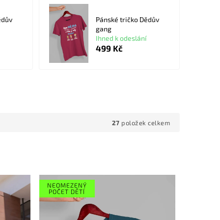
ědův
Pánské tričko Dědův
gang
Ihned k odeslání
499 Kč
27
položek celkem
NEOMEZENÝ
POČET DĚTÍ