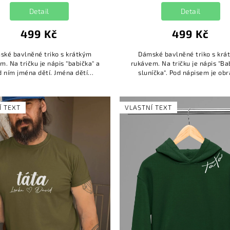
Detail
Detail
499 Kč
499 Kč
ské bavlněné triko s krátkým
Dámské bavlněné triko s krá
m. Na tričku je nápis "babička" a
rukávem. Na tričku je nápis "Ba
d ním jména dětí. Jména dětí
sluníčka". Pod nápisem je ob
ište do poznámky k produktu!
slunečnice spolu s motýly se 
zornění: S ohledem na ust. ...
Jména dětí můžete doplni.
Í TEXT
VLASTNÍ TEXT