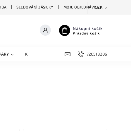
TBA
SLEDOVÁNÍ ZÁSILKY
MOJE OBJEDNÁVKA
CZK
Nákupní košík
Prázdný košík
PÁRY
KRYTY NA MOBILY
DOPLŇKY
720518206