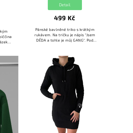
Detail
499 Kč
Pánské bavlněné triko s krátkým
tkým
rukávem. Na tričku je nápis "Jsem
biččina
DĚDA a tohle je můj GANG". Pod
rázek
nápisem je obrázek dětí spolu se
jmény.
jmény. Jména dětí si můžete doplnit...
..