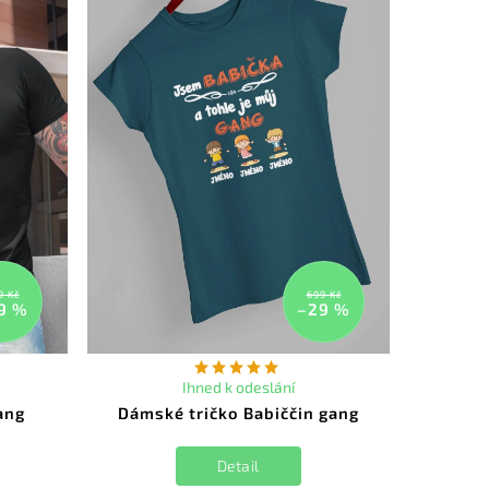
9 Kč
699 Kč
9 %
–29 %
Ihned k odeslání
ang
Dámské tričko Babiččin gang
Detail