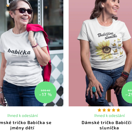
599 Kč
69
–17 %
–2
Ihned k odeslání
Ihned k odeslání
mské tričko Babička se
Dámské tričko Babičč
jmény dětí
sluníčka