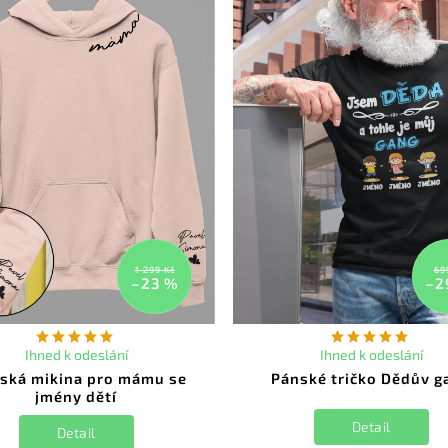
1 299 Kč
69
–23 %
–2
Ihned k odeslání
Ihned k odeslání
ská mikina pro mámu se
Pánské tričko Dědův g
jmény dětí
Detail
Detail