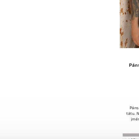
Pán
Páns
tátu. 
jmén
pozná