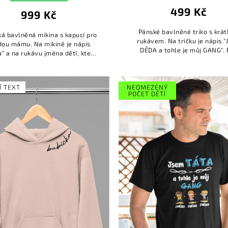
499 Kč
999 Kč
Pánské bavlněné triko s krá
á bavlněná mikina s kapucí pro
rukávem. Na tričku je nápis 
dou mámu. Na mikině je nápis
DĚDA a tohle je můj GANG".
 a na rukávu jména dětí, která
nápisem je obrázek dětí spol
te změnit. Jména dětí napište do
jmény. Jména dětí si můžete dop
poznámky k produktu! ...
Í TEXT
NEOMEZENÝ
POČET DĚTÍ