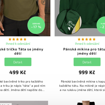
599 Kč
1 2
–17 %
–2
Ihned k odeslání
Ihned k odeslání
ské tričko Táta se jmény
Pánská mikina pro tát
dětí
jmény dětí
Detail
Detail
499 Kč
999 Kč
ké bavlněné triko pro každého
Pánská bavlněná mikina s kapu
Na triku je nápis "táta" a pod ním
každého tátu. Na mikině je nápis
a dětí. Jména dětí napište do
a na rukávu jména dětí, která s
mky k produktu! Upozornění: S
změnit. Jména dětí napište
ohledem na ust. § 7od...
poznámky k produktu!...