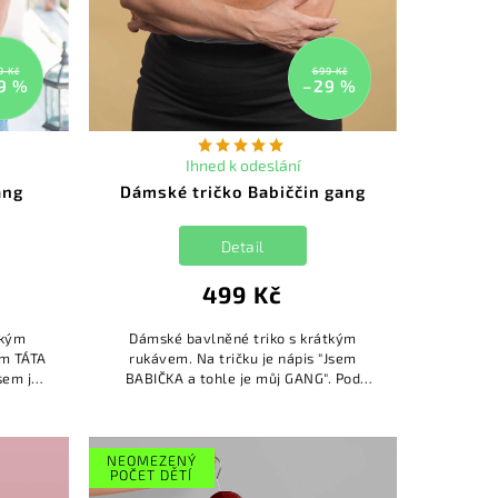
9 Kč
699 Kč
9 %
–29 %
Ihned k odeslání
ang
Dámské tričko Babiččin gang
Detail
499 Kč
tkým
Dámské bavlněné triko s krátkým
em TÁTA
rukávem. Na tričku je nápis "Jsem
sem je
BABIČKA a tohle je můj GANG". Pod
 Jména
nápisem je obrázek dětí spolu se
jmény. Jména dětí si můžete dopl...
NEOMEZENÝ
POČET DĚTÍ