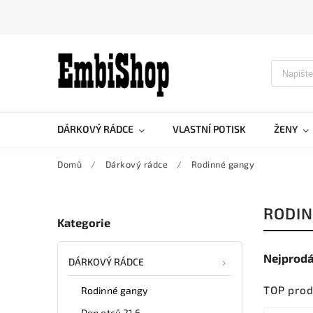
DÁRKOVÝ RÁDCE
VLASTNÍ POTISK
ŽENY
Domů
/
Dárkový rádce
/
Rodinné gangy
RODIN
Kategorie
Nejprodá
DÁRKOVÝ RÁDCE
TOP pro
Rodinné gangy
Den otců 21.6