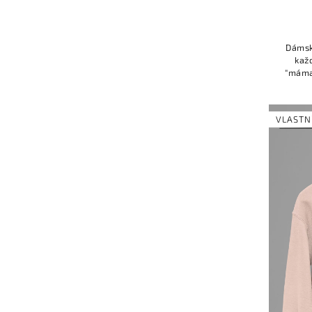
Dámsk
kaž
"máma"
si umí
VLASTN