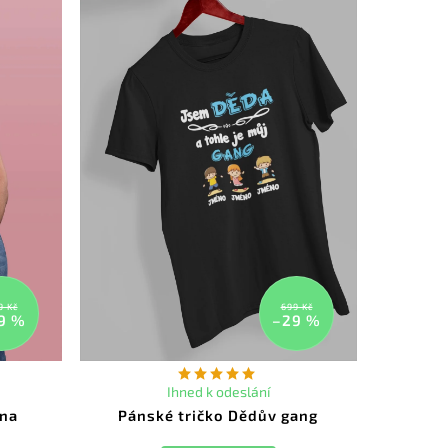
9 Kč
699 Kč
9 %
–29 %
Ihned k odeslání
ina
Pánské tričko Dědův gang