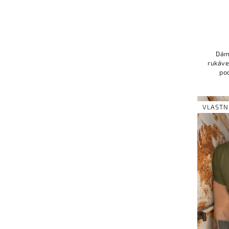
Dám
rukáve
po
nap
Upo
VLASTN