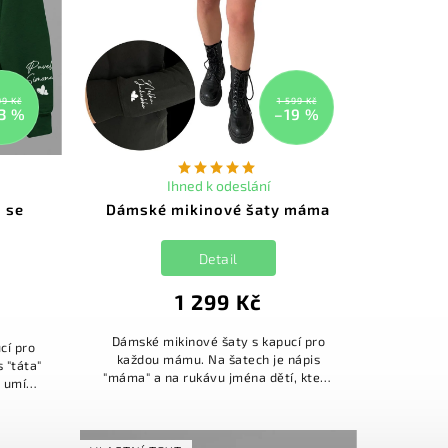
99 Kč
1 599 Kč
3 %
–19 %
Ihned k odeslání
u se
Dámské mikinové šaty máma
Detail
1 299 Kč
Dámské mikinové šaty s kapucí pro
cí pro
každou mámu. Na šatech je nápis
 "táta"
"máma" a na rukávu jména dětí, která
i umíte
si umíte změnit. Jména dětí napište do
 do
poznámky k produktu! Up...