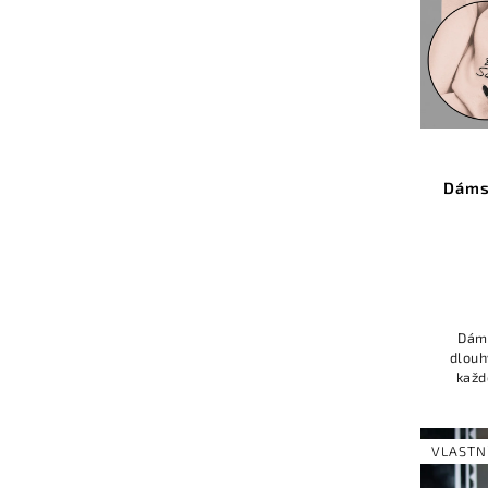
Dáms
Dáms
dlouh
každ
"bab
kt
VLASTN