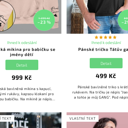
1 299 Kč
69
–23 %
–2
Ihned k odeslání
Ihned k odeslání
ká mikina pro babičku se
Pánské tričko Tátův g
jmény dětí
Detail
Detail
499 Kč
999 Kč
Pánské bavlněné triko s krá
ká bavlněná mikina s kapucí,
rukávem. Na tričku je nápis "Js
ými rukávy, kapsou klokaní pro
a tohle je můj GANG". Pod nápi
ou babičku. Na mikině je nápis
obrázek dětí spolu se jmény.
ička" a na rukávu jména dětí,
dětí si můžete doplnit...
erá si umíte změnit. Jmén...
Í TEXT
VLASTNÍ TEXT