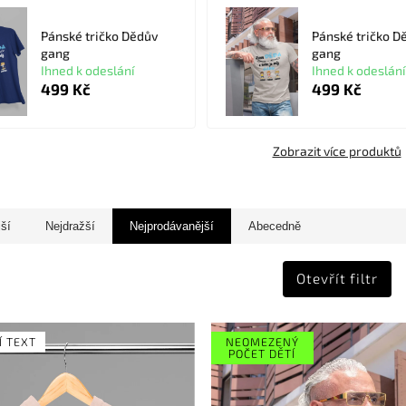
Pánské tričko Dědův
Pánské tričko D
gang
gang
Ihned k odeslání
Ihned k odeslání
499 Kč
499 Kč
Zobrazit více produktů
jší
Nejdražší
Nejprodávanější
Abecedně
Otevřít filtr
Í TEXT
NEOMEZENÝ
POČET DĚTÍ