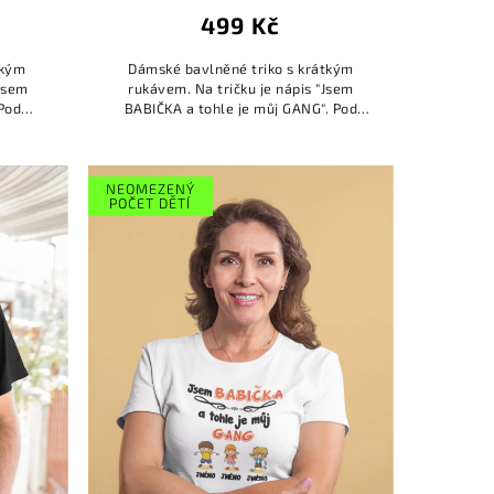
499 Kč
tkým
Dámské bavlněné triko s krátkým
"Jsem
rukávem. Na tričku je nápis "Jsem
 Pod
BABIČKA a tohle je můj GANG". Pod
u se
nápisem je obrázek dětí spolu se
lnit...
jmény. Jména dětí si můžete dopl...
NEOMEZENÝ
POČET DĚTÍ