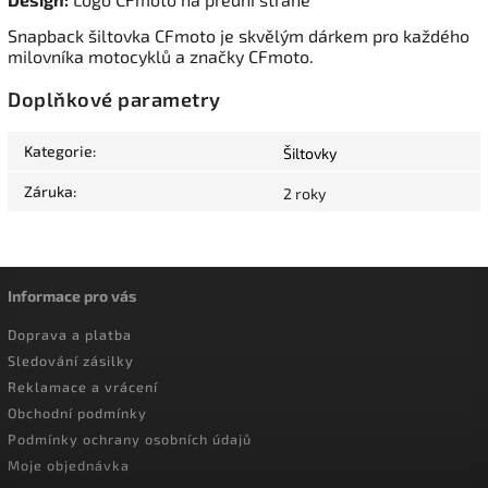
Snapback šiltovka CFmoto je skvělým dárkem pro každého
milovníka motocyklů a značky CFmoto.
Doplňkové parametry
Kategorie
:
Šiltovky
Záruka
:
2 roky
Informace pro vás
Doprava a platba
Sledování zásilky
Reklamace a vrácení
Obchodní podmínky
Podmínky ochrany osobních údajů
Moje objednávka