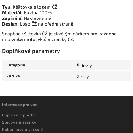
Typ:
Kšiltovka s logem ČŽ
Materiál:
Bavlna 100%
Zapínání:
Nastavitelné
Design:
Logo ČŽ na přední straně
Snapback šiltovka ČŽ je skvělým dárkem pro každého
milovníka motocyklů a značky ČŽ.
Doplňkové parametry
Kategorie
:
Šiltovky
Záruka
:
2 roky
Informace pro vás
Doprava a platba
Sledování zásilky
Reklamace a vrácení