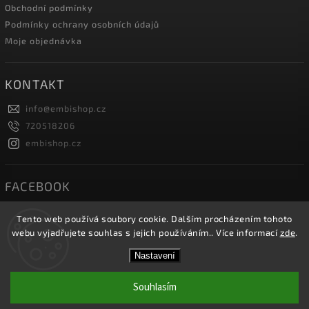
Obchodní podmínky
Podmínky ochrany osobních údajů
Moje objednávka
KONTAKT
info
@
embishop.cz
720518206
embishop.cz
FACEBOOK
Tento web používá soubory cookie. Dalším procházením tohoto
webu vyjadřujete souhlas s jejich používáním.. Více informací
zde
.
Copyright 2026
Embishop.cz
. Všechna práva vyhrazena.
Nastavení
Vytvořil
Shoptet
| Design
Shoptak.cz.
Souhlasím