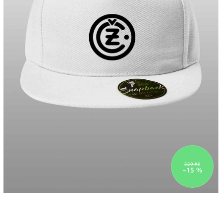
320 Kč
–15 %