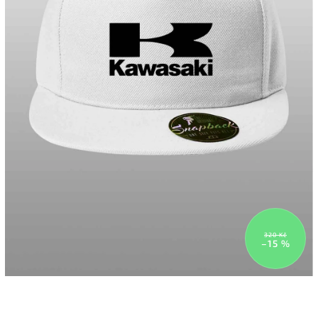
320 Kč
–15 %