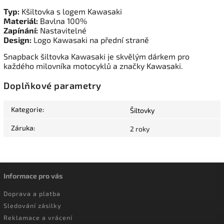
Typ:
Kšiltovka s logem Kawasaki
Materiál:
Bavlna 100%
Zapínání:
Nastavitelné
Design:
Logo Kawasaki na přední straně
Snapback šiltovka Kawasaki je skvělým dárkem pro
každého milovníka motocyklů a značky Kawasaki.
Doplňkové parametry
Kategorie
:
Šiltovky
Záruka
:
2 roky
Informace pro vás
Doprava a platba
Sledování zásilky
Reklamace a vrácení