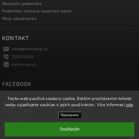
Obchodní podmínky
Podmínky ochrany osobních údajů
Moje objednávka
KONTAKT
info
@
embishop.cz
720518206
embishop.cz
FACEBOOK
Tento web používá soubory cookie. Dalším procházením tohoto
webu vyjadřujete souhlas s jejich používáním.. Více informací
zde
.
Copyright 2026
Embishop.cz
. Všechna práva vyhrazena.
Nastavení
Vytvořil
Shoptet
| Design
Shoptak.cz.
Souhlasím