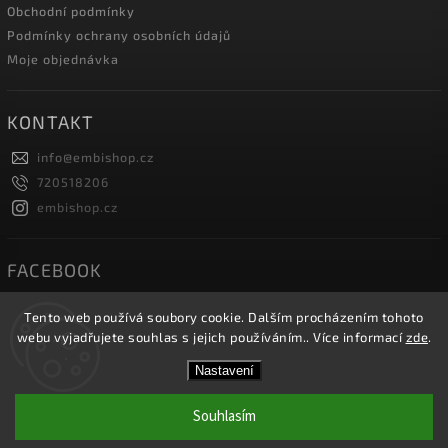
Obchodní podmínky
Podmínky ochrany osobních údajů
Moje objednávka
KONTAKT
info
@
embishop.cz
720518206
embishop.cz
FACEBOOK
Tento web používá soubory cookie. Dalším procházením tohoto
webu vyjadřujete souhlas s jejich používáním.. Více informací
zde
.
Copyright 2026
Embishop.cz
. Všechna práva vyhrazena.
Nastavení
Vytvořil
Shoptet
| Design
Shoptak.cz.
Souhlasím