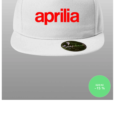
320 Kč
–15 %