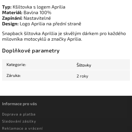
Typ:
Kšiltovka s logem Aprilia
Materiál:
Bavlna 100%
Zapínání:
Nastavitelné
Design:
Logo Aprilia na přední straně
Snapback šiltovka Aprillia je skvělým dárkem pro každého
milovníka motocyklů a značky Aprilia.
Doplňkové parametry
Kategorie
:
Šiltovky
Záruka
:
2 roky
Informace pro vás
Doprava a platba
Sledování zásilky
Reklamace a vrácení