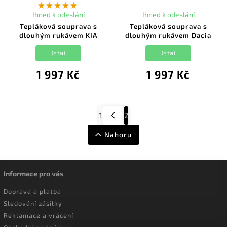
Ihned k odeslání
Ihned k odeslání
Tepláková souprava s
Tepláková souprava s
dlouhým rukávem KIA
dlouhým rukávem Dacia
Detail
Detail
1 997 Kč
1 997 Kč
1
2
Nahoru
Informace pro vás
Doprava a platba
Sledování zásilky
Reklamace a vrácení