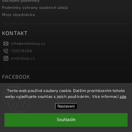
Obchodní podmínky
Podmínky ochrany osobních údajů
Moje objednávka
KONTAKT
info
@
embishop.cz
720518206
embishop.cz
FACEBOOK
Tento web používá soubory cookie. Dalším procházením tohoto
webu vyjadřujete souhlas s jejich používáním.. Více informací
zde
.
Copyright 2026
Embishop.cz
. Všechna práva vyhrazena.
Nastavení
Vytvořil
Shoptet
| Design
Shoptak.cz.
Souhlasím