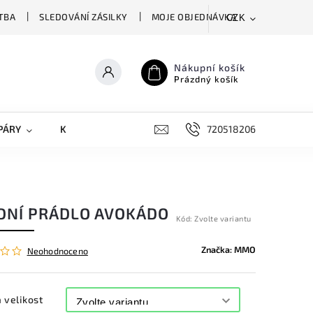
TBA
SLEDOVÁNÍ ZÁSILKY
MOJE OBJEDNÁVKA
CZK
Nákupní košík
Prázdný košík
PÁRY
KRYTY NA MOBILY
DOPLŇKY
720518206
DNÍ PRÁDLO AVOKÁDO
Kód:
Zvolte variantu
Značka:
MMO
Neohodnoceno
 velikost