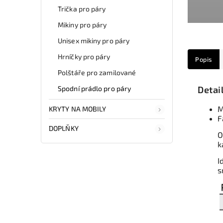
Trička pro páry
Mikiny pro páry
Unisex mikiny pro páry
Hrníčky pro páry
Popis
Polštáře pro zamilované
Spodní prádlo pro páry
Detai
M
KRYTY NA MOBILY
F
DOPLŇKY
O
k
I
s