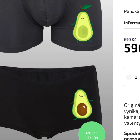
Pánská 
Informa
690 Kč
59
Origin
vynikaj
kamará
valentý
Spodní
690 Kč
–14 %
proto s