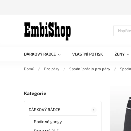
DÁRKOVÝ RÁDCE
VLASTNÍ POTISK
ŽENY
Domů
/
Pro páry
/
Spodní prádlo pro páry
/
Spodn
Kategorie
DÁRKOVÝ RÁDCE
Rodinné gangy
Den otců 21.6