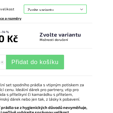
velikost
ce a rozměry
–14 %
Zvolte variantu
0 Kč
Možnosti doručení
Přidat do košíku
ální set spodního prádla s vtipným potiskem za
ící cenu. Ideální dárek pro partnery, vtip pro
da s přítelkyní či kamarádku s přítelem,
nský dárek nebo jen tak, z lásky k pobavení.
 prádlo se z hygienických důvodů nevyměňuje,
i pečlivě vybírejte správnou velikost.