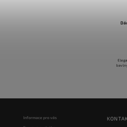
Dá
Eleg
bavln
Informace pro vás
KONTA