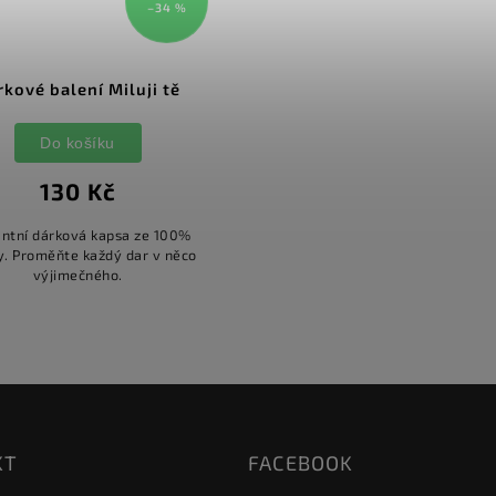
–34 %
rkové balení Miluji tě
Do košíku
130 Kč
antní dárková kapsa ze 100%
y. Proměňte každý dar v něco
výjimečného.
KT
FACEBOOK