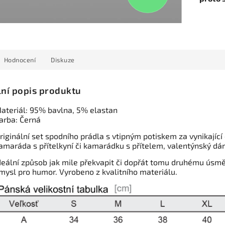
Hodnocení
Diskuze
lní popis produktu
ateriál: 95% bavlna, 5% elastan
arba: Černá
riginální set spodního prádla s vtipným potiskem za vynikající 
amaráda s přítelkyní či kamarádku s přítelem, valentýnský dáre
deální způsob jak mile překvapit či dopřát tomu druhému úsměv
mysl pro humor. Vyrobeno z kvalitního materiálu.