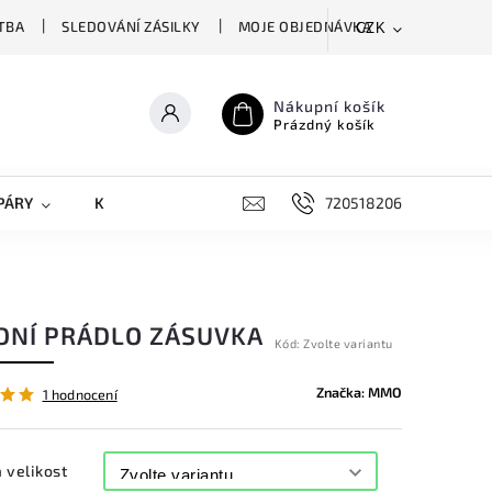
TBA
SLEDOVÁNÍ ZÁSILKY
MOJE OBJEDNÁVKA
CZK
Nákupní košík
Prázdný košík
PÁRY
KRYTY NA MOBILY
DOPLŇKY
720518206
DNÍ PRÁDLO ZÁSUVKA
Kód:
Zvolte variantu
Značka:
MMO
1 hodnocení
 velikost