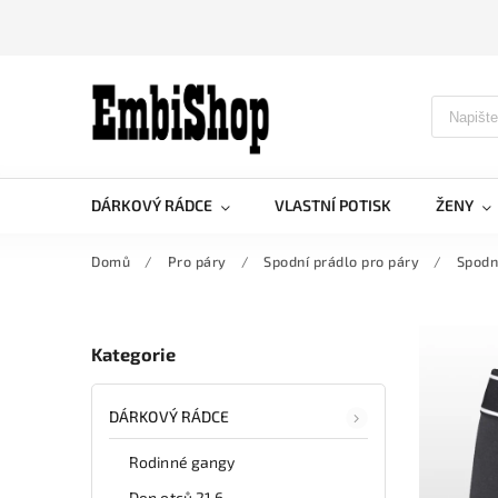
DÁRKOVÝ RÁDCE
VLASTNÍ POTISK
ŽENY
Domů
/
Pro páry
/
Spodní prádlo pro páry
/
Spodn
Kategorie
DÁRKOVÝ RÁDCE
Rodinné gangy
Den otců 21.6