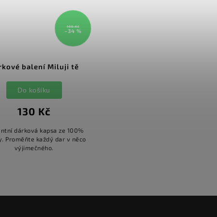
199 Kč
–34 %
rkové balení Miluji tě
Do košíku
130 Kč
antní dárková kapsa ze 100%
y. Proměňte každý dar v něco
výjimečného.