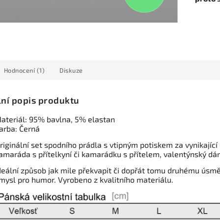
Hodnocení (1)
Diskuze
lní popis produktu
ateriál: 95% bavlna, 5% elastan
arba: Černá
riginální set spodního prádla s vtipným potiskem za vynikající 
amaráda s přítelkyní či kamarádku s přítelem, valentýnský dáre
deální způsob jak mile překvapit či dopřát tomu druhému úsměv
mysl pro humor. Vyrobeno z kvalitního materiálu.