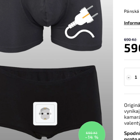
Pánská 
Informa
690 Kč
59
Origin
vynikaj
kamará
valentý
Spodní
690 Kč
–14 %
proto s