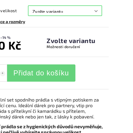
velikost
ce a rozměry
–14 %
Zvolte variantu
0 Kč
Možnosti doručení
Přidat do košíku
ální set spodního prádla s vtipným potiskem za
ící cenu. Ideální dárek pro partnery, vtip pro
da s přítelkyní či kamarádku s přítelem,
nský dárek nebo jen tak, z lásky k pobavení.
 prádlo se z hygienických důvodů nevyměňuje,
i pečlivě vybírejte správnou velikost.