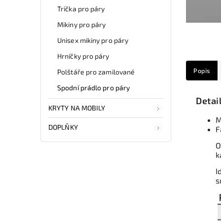
Trička pro páry
Mikiny pro páry
Unisex mikiny pro páry
Hrníčky pro páry
Popis
Polštáře pro zamilované
Spodní prádlo pro páry
Detai
KRYTY NA MOBILY
M
DOPLŇKY
F
O
k
I
s