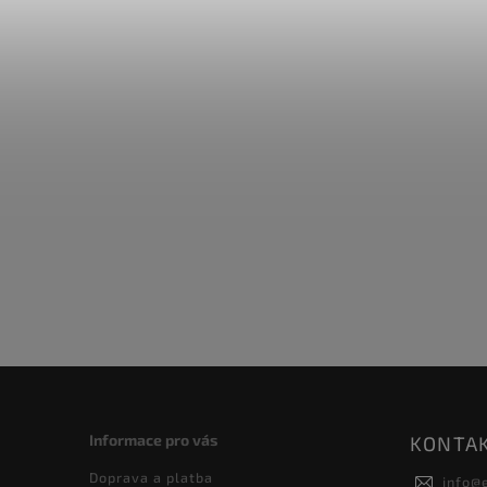
Informace pro vás
KONTA
Doprava a platba
info
@