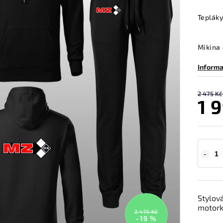
Tepláky
Mikina 
Informa
2 475 Kč
1 
Stylov
motork
2 475 Kč
–19 %