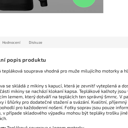
Hodnocení
Diskuze
lní popis produktu
á tepláková souprava vhodná pro muže milujícího motorky a h
a se skládá z mikiny s kapucí, která je zevnitř vyteplená a do
 části mikiny se nachází klokaní kapsa. Teplákové kalhoty jso
ícím lemem, který dotváří na teplácích ten správný šmrnc. V pa
y i šňůrky pro dodatečné stažení a svázání. Kvalitní, příjemn
 pohodlí pro každodenní nošení. Fotky soprav jsou pouze infor
u, v případe skladového výpadku mohou být tepláky trošku jiné
ách.
yp:
Tepláková souprava s logem motorky