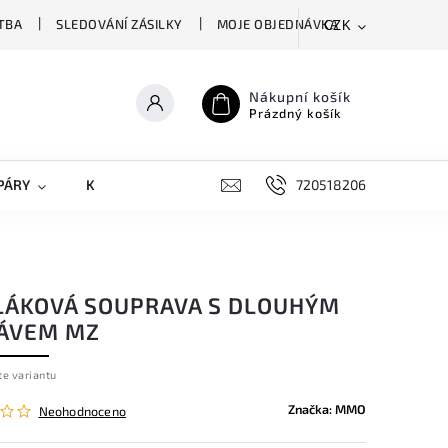
TBA
SLEDOVÁNÍ ZÁSILKY
MOJE OBJEDNÁVKA
CZK
Nákupní košík
Prázdný košík
PÁRY
KRYTY NA MOBILY
DOPLŇKY
720518206
LÁKOVÁ SOUPRAVA S DLOUHÝM
ÁVEM MZ
te variantu
Značka:
MMO
Neohodnoceno