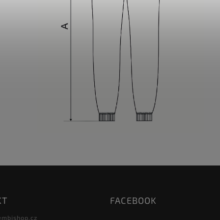
KT
FACEBOOK
embishop.cz