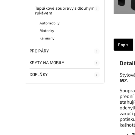
Teplákové soupravy s dlouhým
rukávem
Automobily
Motorky
Kamióny
Popis
PRO PÁRY
Detai
KRYTY NA MOBILY
DOPLŇKY
Stylov
MZ.
Souprav
přední
stahuj
odchylk
zaručí
potisk
kalhot
T