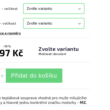
 – velikost
– velikost
ce a rozměry
–19 %
Zvolte variantu
997 Kč
Možnosti doručení
Přidat do košíku
á tepláková souprava vhodná pro muže milujícího
y a hlavně jednu konkrétní značku motorky -
MZ.