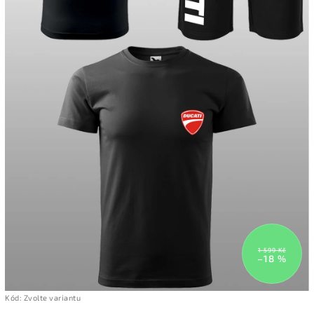
1 599 Kč
–18 %
Kód:
Zvolte variantu