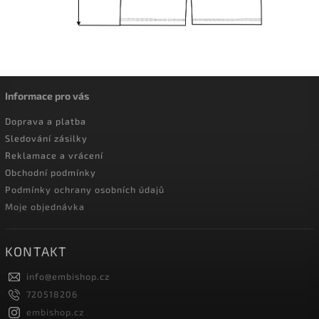
Informace pro vás
Doprava a platba
Sledování zásilky
Reklamace a vrácení
Obchodní podmínky
Podmínky ochrany osobních údajů
Moje objednávka
KONTAKT
info
@
embishop.cz
720518206
embishop.cz