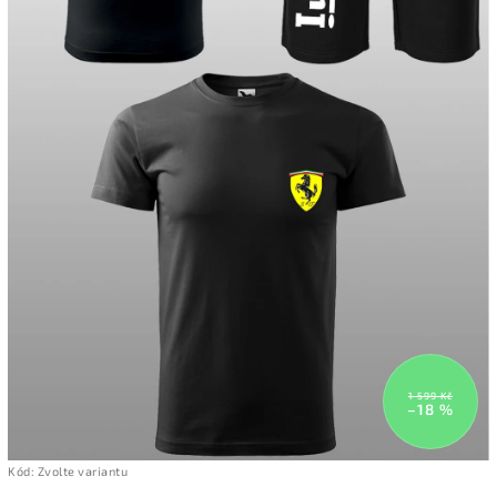
1 599 Kč
–18 %
Kód:
Zvolte variantu