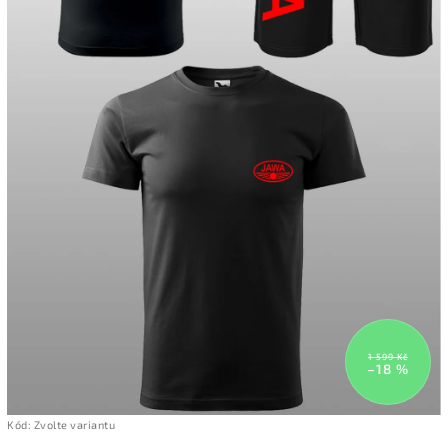
1 599 Kč
–18 %
Kód:
Zvolte variantu