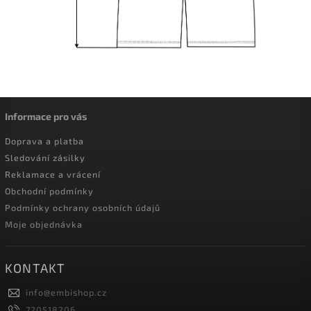
Informace pro vás
Doprava a platba
Sledování zásilky
Reklamace a vrácení
Obchodní podmínky
Podmínky ochrany osobních údajů
Moje objednávka
KONTAKT
info
@
embishop.cz
720518206