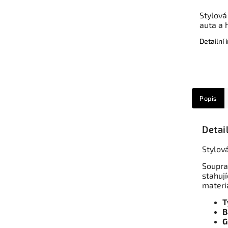
Stylová
auta a 
Detailní
Popis
Detai
Stylov
Soupra
stahují
materi
T
B
G