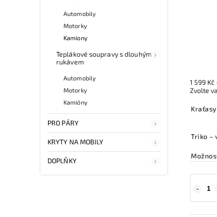
Automobily
Motorky
Kamiony
Teplákové soupravy s dlouhým
rukávem
Automobily
1 599 Kč
Motorky
Zvolte v
Kamióny
Kraťasy
PRO PÁRY
Triko – 
KRYTY NA MOBILY
Možnost
DOPLŇKY