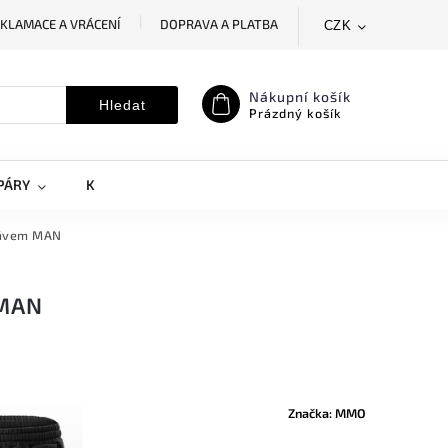
KLAMACE A VRÁCENÍ
DOPRAVA A PLATBA
CZK
SLEDOVÁNÍ ZÁSILKY
MOJE OBJEDNÁVKA
Nákupní košík
Hledat
Prázdný košík
PÁRY
KRYTY NA MOBILY
DOPLŇKY
kávem MAN
 MAN
Značka:
MMO