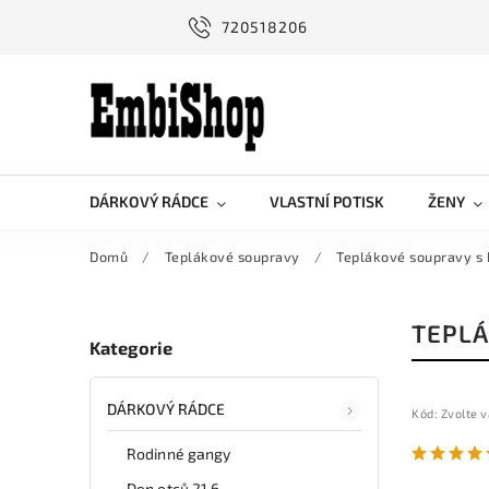
720518206
DÁRKOVÝ RÁDCE
VLASTNÍ POTISK
ŽENY
Domů
/
Teplákové soupravy
/
Teplákové soupravy s
TEPLÁ
Kategorie
DÁRKOVÝ RÁDCE
Kód:
Zvolte v
Rodinné gangy
Den otců 21.6