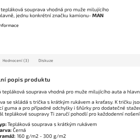
 tepláková souprava vhodná pro muže milujícího
hlavně, jednu konkrétní značku kamionu-
MAN
 informace
Hodnocení (3)
Diskuze
lní popis produktu
á tepláková souprava vhodná pro muže milujícího auta a hlav
va se skládá s trička s krátkým rukávem a kraťasy. K tričku js
cí guma a pro případné odchylky i šňůrky pro dodatečné stažení
ál teplákové soupravy Ti zaručí pohodlí pro každodenní nošení
yp:
Tepláková souprava s krátkým rukávem
arva:
Černá
ramáž
: 160 g/m2 - 300 g/m2