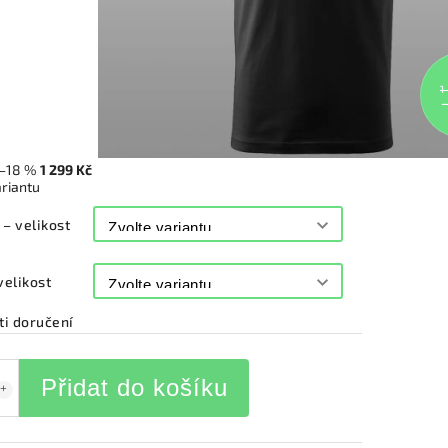
1
–18 %
1 299 Kč
ariantu
 – velikost
velikost
i doručení
Přidat do košíku