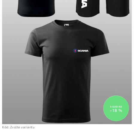
1 599 Kč
–18 %
Kód:
Zvolte variantu