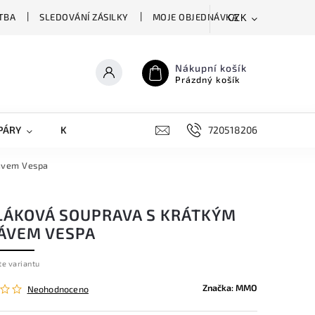
TBA
SLEDOVÁNÍ ZÁSILKY
MOJE OBJEDNÁVKA
CZK
Nákupní košík
Prázdný košík
PÁRY
KRYTY NA MOBILY
DOPLŇKY
720518206
ávem Vespa
LÁKOVÁ SOUPRAVA S KRÁTKÝM
ÁVEM VESPA
te variantu
Značka:
MMO
Neohodnoceno