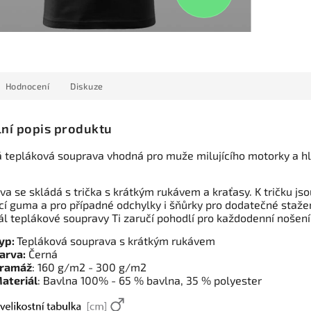
Hodnocení
Diskuze
lní popis produktu
á tepláková souprava vhodná pro muže milujícího motorky a hl
a se skládá s trička s krátkým rukávem a kraťasy. K tričku js
cí guma a pro případné odchylky i šňůrky pro dodatečné stažení
ál teplákové soupravy Ti zaručí pohodlí pro každodenní nošení
yp:
Tepláková souprava s krátkým rukávem
arva:
Černá
ramáž
: 160 g/m2 - 300 g/m2
ateriál
: Bavlna 100% - 65 % bavlna, 35 % polyester