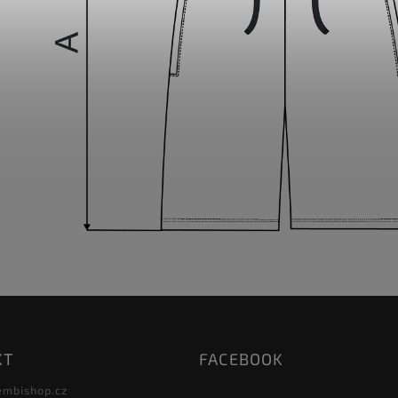
KT
FACEBOOK
embishop.cz