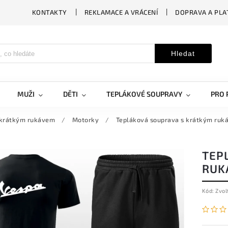
KONTAKTY
REKLAMACE A VRÁCENÍ
DOPRAVA A PLA
Hledat
MUŽI
DĚTI
TEPLÁKOVÉ SOUPRAVY
PRO 
 krátkým rukávem
/
Motorky
/
Tepláková souprava s krátkým ruk
TEP
RUK
Kód:
Zvol