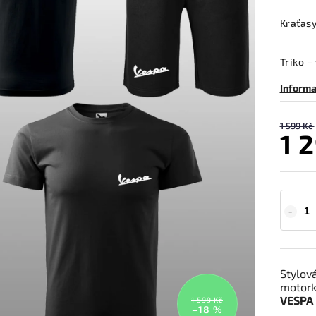
Kraťasy
Triko –
Informa
1 599 Kč
1 
Stylov
motork
VESPA
1 599 Kč
–18 %