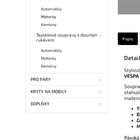
Automobily
Motorky
Kamiony
Teplákové soupravy s dlouhým
Popis
rukávem
Automobily
Detai
Motorky
Kamióny
Stylov
VESPA
PRO PÁRY
Souprav
KRYTY NA MOBILY
stahují
materi
DOPLŇKY
T
B
G
M