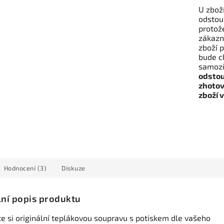
U zboží
odstoup
protože
zákazní
zboží p
bude c
samozř
odstou
zhotov
zboží 
Hodnocení (3)
Diskuze
lní popis produktu
te si originální teplákovou soupravu s potiskem dle vašeho