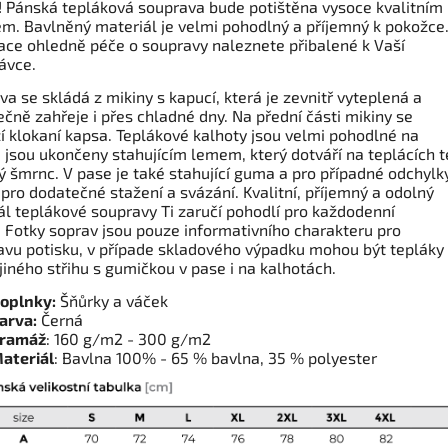
! Pánská tepláková souprava bude potištěna vysoce kvalitním
em. Bavlněný materiál je velmi pohodlný a příjemný k pokožce
ace ohledně péče o soupravy naleznete přibalené k Vaší
ávce.
a se skládá z mikiny s kapucí, která je zevnitř vyteplená a
čně zahřeje i přes chladné dny. Na přední části mikiny se
í klokaní kapsa. Teplákové kalhoty jsou velmi pohodlné na
, jsou ukončeny stahujícím lemem, který dotváří na teplácích 
ý šmrnc. V pase je také stahující guma a pro případné odchylky
pro dodatečné stažení a svázání. Kvalitní, příjemný a odolný
ál teplákové soupravy Ti zaručí pohodlí pro každodenní
. Fotky soprav jsou pouze informativního charakteru pro
avu potisku, v případe skladového výpadku mohou být tepláky
jiného střihu s gumičkou v pase i na kalhotách.
oplnky:
Šňůrky a váček
arva:
Černá
ramáž
: 160 g/m2 - 300 g/m2
ateriál
: Bavlna 100% - 65 % bavlna, 35 % polyester