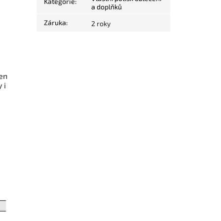
Kategorie
:
a doplňků
.
Záruka
:
2 roky
ten
 i