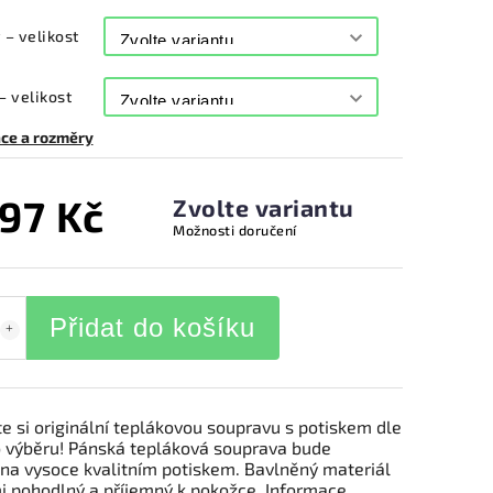
 – velikost
– velikost
ce a rozměry
997 Kč
Zvolte variantu
Možnosti doručení
Přidat do košíku
e si originální teplákovou soupravu s potiskem dle
 výběru! Pánská tepláková souprava bude
ěna vysoce kvalitním potiskem. Bavlněný materiál
mi pohodlný a příjemný k pokožce. Informace