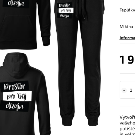
Tepláky
Mikina 
Informa
1 
Vytvořt
vašeho
potišt
je vel