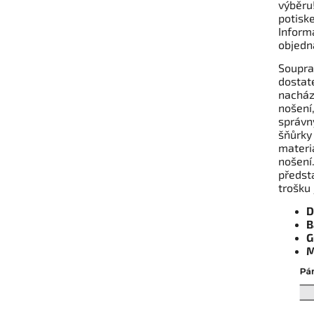
výběru
potisk
Inform
objedn
Souprav
dostate
nacház
nošení
správn
šňůrky 
materi
nošení
předst
trošku 
D
B
G
M