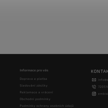
Informace pro vás
KONTA
Doprava a platba
info
@
Sledování zásilky
72051
Reklamace a vrácení
embis
Obchodní podmínky
Podmínky ochrany osobních údajů