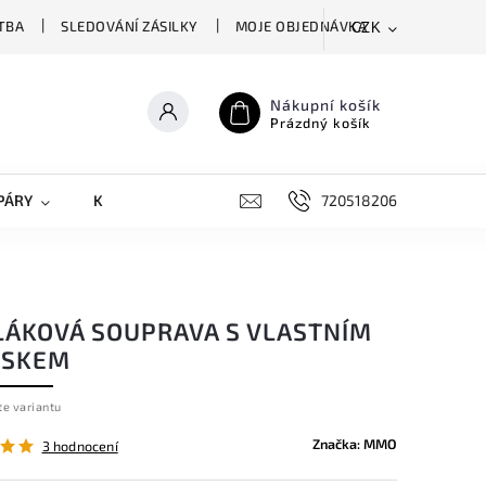
TBA
SLEDOVÁNÍ ZÁSILKY
MOJE OBJEDNÁVKA
CZK
Nákupní košík
Prázdný košík
PÁRY
KRYTY NA MOBILY
DOPLŇKY
720518206
LÁKOVÁ SOUPRAVA S VLASTNÍM
ISKEM
te variantu
Značka:
MMO
3 hodnocení