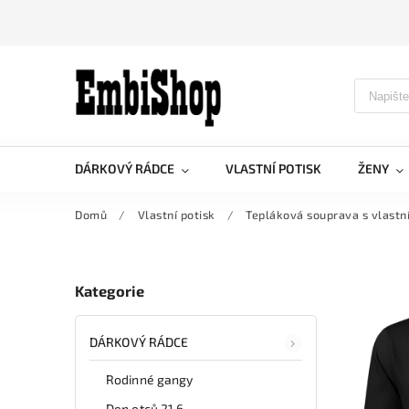
DÁRKOVÝ RÁDCE
VLASTNÍ POTISK
ŽENY
Domů
/
Vlastní potisk
/
Tepláková souprava s vlast
Kategorie
DÁRKOVÝ RÁDCE
Rodinné gangy
Den otců 21.6