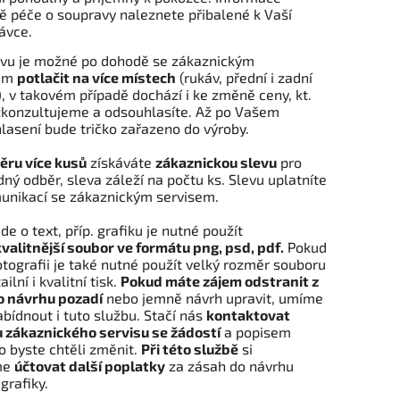
ě péče o soupravy naleznete přibalené k Vaší
ávce.
vu je možné po dohodě se zákaznickým
sem
potlačit na více místech
(rukáv, přední i zadní
.), v takovém případě dochází i ke změně ceny, kt.
zkonzultujeme a odsouhlasíte. Až po Vašem
lasení bude tričko zařazeno do výroby.
ru více kusů
získáváte
zákaznickou slevu
pro
ý odběr, sleva záleží na počtu ks. Slevu uplatníte
unikací se zákaznickým servisem.
de o text, příp. grafiku je nutné použít
valitnější soubor ve formátu png, psd, pdf.
Pokud
otografii je také nutné použít velký rozměr souboru
ilní i kvalitní tisk.
Pokud máte zájem odstranit z
 návrhu pozadí
nebo jemně návrh upravit, umíme
bídnout i tuto službu. Stačí nás
kontaktovat
 zákaznického servisu se žádostí
a popisem
o byste chtěli změnit.
Při této službě
si
me
účtovat další poplatky
za zásah do návrhu
grafiky.