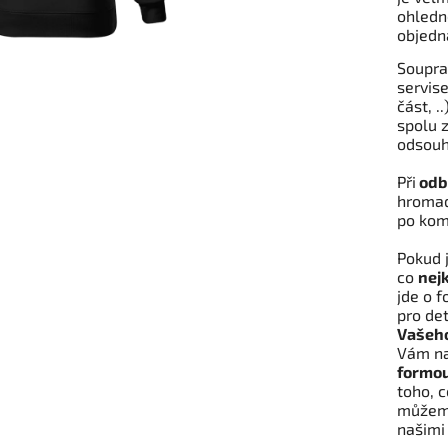
ohledn
objedn
Soupra
servi
část, .
spolu 
odsouh
Při
odbě
hromadn
po kom
Pokud j
co
nejk
jde o f
pro deta
Vašeho
Vám na
formou
toho, c
může
našimi 