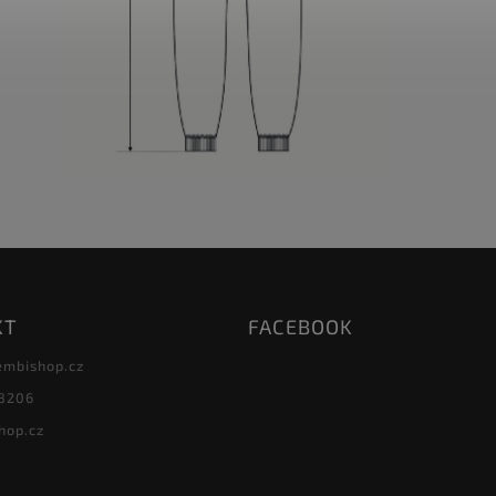
KT
FACEBOOK
embishop.cz
8206
hop.cz