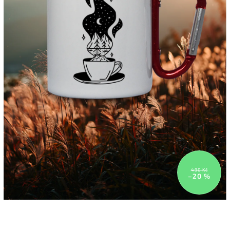
490 Kč
–20 %