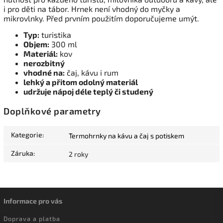
i pro děti na tábor. Hrnek není vhodný do myčky a
mikrovlnky. Před prvním použitím doporučujeme umýt.
Typ:
turistika
Objem:
300 ml
Materiál:
kov
nerozbitný
vhodné na:
čaj, kávu i rum
lehký a přitom odolný materiál
udržuje nápoj déle teplý či studený
Doplňkové parametry
Kategorie
:
Termohrnky na kávu a čaj s potiskem
Záruka
:
2 roky
Informace pro vás
Doprava a platba