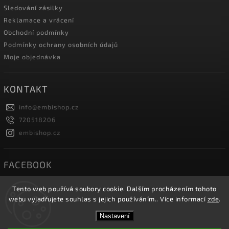
Sledování zásilky
Reklamace a vrácení
Obchodní podmínky
Podmínky ochrany osobních údajů
Moje objednávka
KONTAKT
info
@
embishop.cz
720518206
embishop.cz
FACEBOOK
Tento web používá soubory cookie. Dalším procházením tohoto
webu vyjadřujete souhlas s jejich používáním.. Více informací
zde
.
Copyright 2026
Embishop.cz
. Všechna práva vyhrazena.
Nastavení
Vytvořil
Shoptet
| Design
Shoptak.cz.