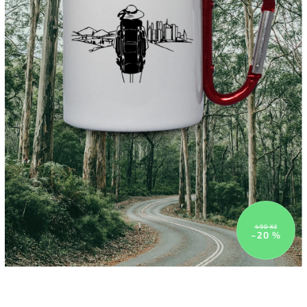
490 Kč
–20 %