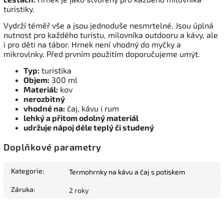
turistiky.
Vydrží téměř vše a jsou jednoduše nesmrtelné. Jsou úplná
nutnost pro každého turistu, milovníka outdooru a kávy, ale
i pro děti na tábor. Hrnek není vhodný do myčky a
mikrovlnky. Před prvním použitím doporučujeme umýt.
Typ:
turistika
Objem:
300 ml
Materiál:
kov
nerozbitný
vhodné na:
čaj, kávu i rum
lehký a přitom odolný materiál
udržuje nápoj déle teplý či studený
Doplňkové parametry
Kategorie
:
Termohrnky na kávu a čaj s potiskem
Záruka
:
2 roky