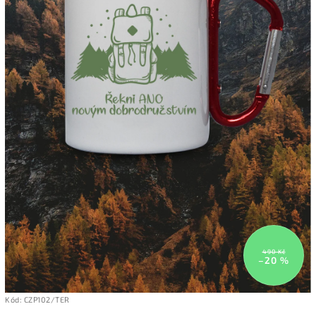
490 Kč
–20 %
Kód:
CZP102/TER