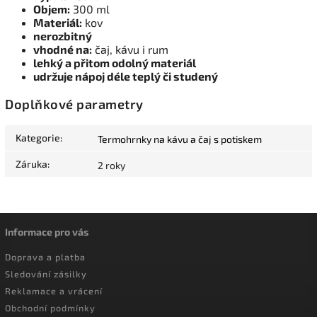
Objem:
300 ml
Materiál:
kov
nerozbitný
vhodné na:
čaj, kávu i rum
lehký a přitom odolný materiál
udržuje nápoj déle teplý či studený
Doplňkové parametry
Kategorie
:
Termohrnky na kávu a čaj s potiskem
Záruka
:
2 roky
Informace pro vás
Doprava a platba
Sledování zásilky
Reklamace a vrácení
Obchodní podmínky