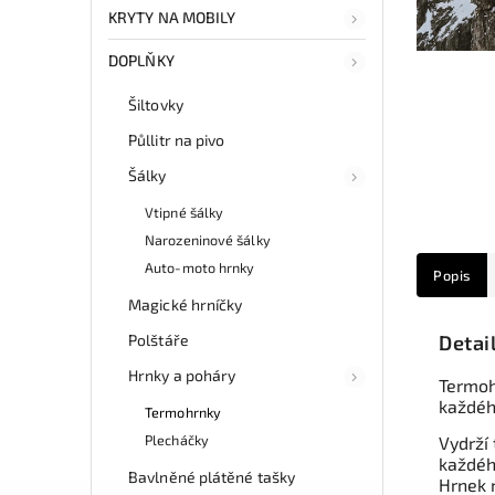
KRYTY NA MOBILY
DOPLŇKY
Šiltovky
Půllitr na pivo
Šálky
Vtipné šálky
Narozeninové šálky
Auto-moto hrnky
Popis
Magické hrníčky
Polštáře
Detai
Hrnky a poháry
Termoh
každého
Termohrnky
Plecháčky
Vydrží
každého
Bavlněné plátěné tašky
Hrnek 