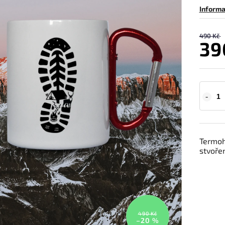
Informa
490 Kč
39
Termoh
stvořen
490 Kč
–20 %