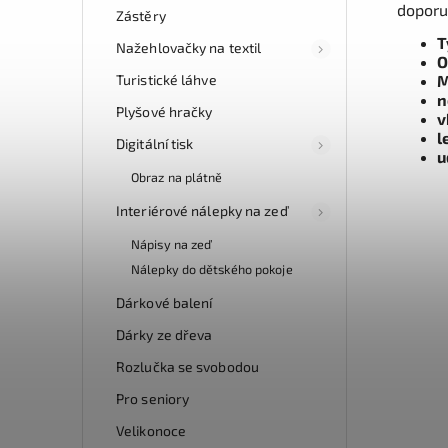
doporu
Zástěry
T
Nažehlovačky na textil
O
Turistické láhve
M
n
Plyšové hračky
v
l
Digitální tisk
u
Obraz na plátně
Interiérové nálepky na zeď
Nápisy na zeď
Nálepky do dětského pokoje
Dárkové balení
Dárky ze dřeva
Rozlučka se svobodou
Pro seniory
Velikonoce