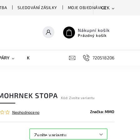
TBA
SLEDOVÁNÍ ZÁSILKY
MOJE OBJEDNÁVKA
CZK
Nákupní košík
Prázdný košík
PÁRY
KRYTY NA MOBILY
DOPLŇKY
720518206
MOHRNEK STOPA
Kód:
Zvolte variantu
Značka:
MMO
Neohodnoceno