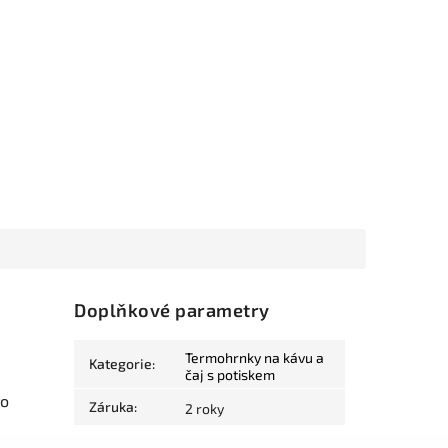
Doplňkové parametry
Termohrnky na kávu a
Kategorie
:
čaj s potiskem
ro
Záruka
:
2 roky