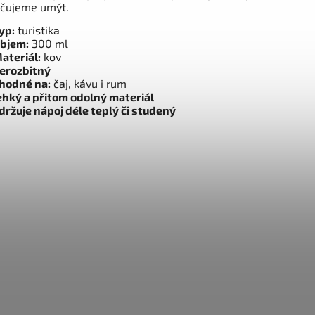
čujeme umýt.
yp:
turistika
bjem:
300 ml
ateriál:
kov
erozbitný
hodné na:
čaj, kávu i rum
ehký a přitom odolný materiál
držuje nápoj déle teplý či studený