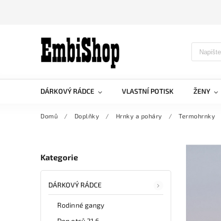
DÁRKOVÝ RÁDCE
VLASTNÍ POTISK
ŽENY
Domů
/
Doplňky
/
Hrnky a poháry
/
Termohrnky
Kategorie
DÁRKOVÝ RÁDCE
Rodinné gangy
Den otců 21.6