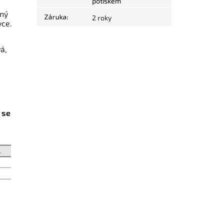
potiskem
lný
Záruka
:
2 roky
vce.
vá,
 se