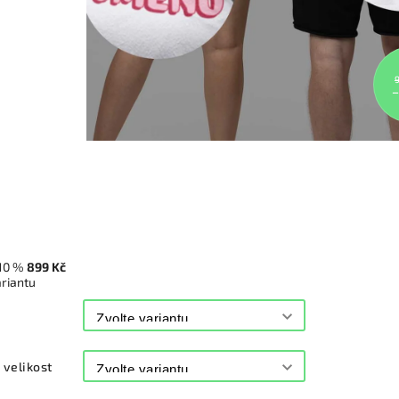
10 %
899 Kč
ariantu
velikost