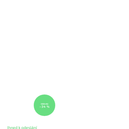
199 Kč
–34 %
Ihned k odeslání