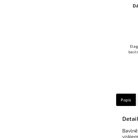
Dá
Ele
bavl
Popis
Detai
Bavlněn
vzájem