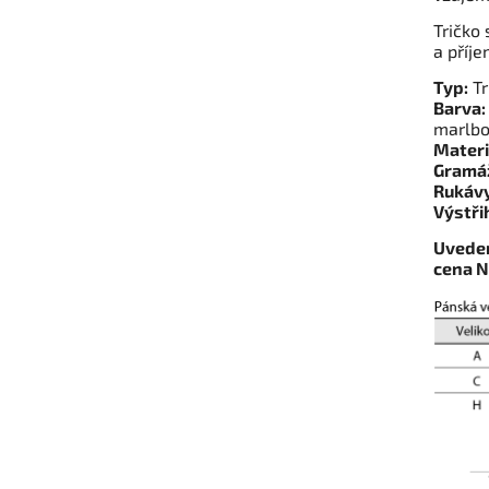
Tričko 
a příje
Typ:
Tr
Barva:
marlbo
Materi
Gramá
Rukávy
Výstři
Uveden
cena 