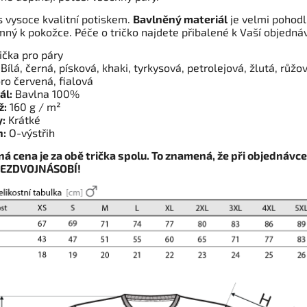
s vysoce kvalitní potiskem.
Bavlněný materiál
je velmi pohod
mný k pokožce. Péče o tričko najdete přibalené k Vaší objedná
ička pro páry
Bílá, černá, písková, khaki, tyrkysová, petrolejová, žlutá, růžo
ro červená, fialová
ál:
Bavlna 100%
ž:
160 g / m²
:
Krátké
h:
O-výstřih
á cena je za obě trička spolu. To znamená, že při objednávce
NEZDVOJNÁSOBÍ!