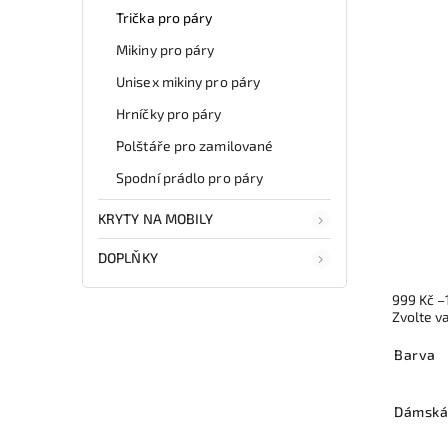
Trička pro páry
Mikiny pro páry
Unisex mikiny pro páry
Hrníčky pro páry
Polštáře pro zamilované
Spodní prádlo pro páry
KRYTY NA MOBILY
DOPLŇKY
999 Kč
–
Zvolte v
Barva
Dámská 