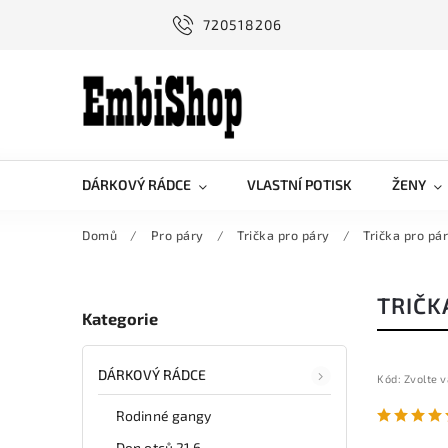
720518206
DÁRKOVÝ RÁDCE
VLASTNÍ POTISK
ŽENY
Domů
/
Pro páry
/
Trička pro páry
/
Trička pro pá
TRIČK
Kategorie
DÁRKOVÝ RÁDCE
Kód:
Zvolte v
Rodinné gangy
Den otců 21.6