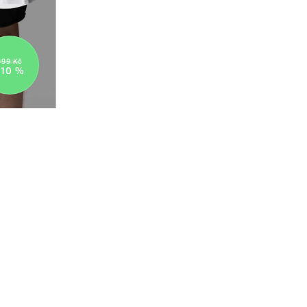
999 Kč
–10 %