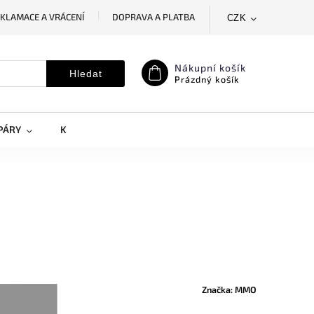
KLAMACE A VRÁCENÍ
DOPRAVA A PLATBA
CZK
SLEDOVÁNÍ ZÁSILKY
MOJE OBJEDNÁVKA
Nákupní košík
Hledat
Prázdný košík
PÁRY
KRYTY NA MOBILY
DOPLŇKY
Značka:
MMO