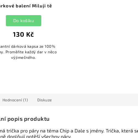
rkové balení Miluji tě
Do košíku
130 Kč
gantní dárková kapsa ze 100%
ny. Proměňte každý dar v něco
výjimečného.
Hodnocení (1)
Diskuze
lní popis produktu
á trička pro páry na téma Chip a Dale s jmény. Trička, která s
ně doplňují potěší všechny páry.