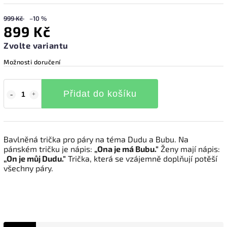
999 Kč
–10 %
899 Kč
Zvolte variantu
Možnosti doručení
Přidat do košíku
Bavlněná trička pro páry na téma Dudu a Bubu. Na
pánském tričku je nápis:
„Ona je má Bubu."
Ženy mají nápis:
„On je můj Dudu."
Trička, která se vzájemně doplňují potěší
všechny páry.