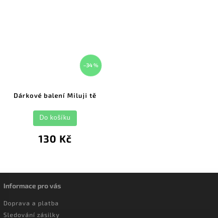
–34 %
Dárkové balení Miluji tě
Do košíku
130 Kč
Informace pro vás
Doprava a platba
Sledování zásilky