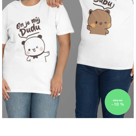
999 Kč
–10 %