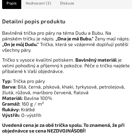
Popis
Hodnocení (3)
Diskuze
Detailní popis produktu
Bavlněná trička pro páry na téma Dudu a Bubu. Na
pánském tričku je nápis:
„Ona je má Bubu."
Ženy mají nápis:
„On je můj Dudu."
Trička, která se vzájemně doplňují potěší
všechny páry.
Tričko s vysoce kvalitní potiskem.
Bavlněný materiál
je
velmi pohodlný a příjemný k pokožce. Péče o tričko najdete
přibalené k Vaší objednávce.
Typ:
Trička pro páry
Barva:
Bílá, černá, písková, khaki, tyrkysová, petrolejová,
žlutá, růžová, marlboro červená, fialová
Materiál:
Bavlna 100%
Gramáž:
160 g / m²
Rukávy:
Krátké
Výstřih:
O-výstřih
Uvedená cena je za obě trička spolu. To znamená, že při
objednávce se cena NEZDVOJNÁSOBÍ!