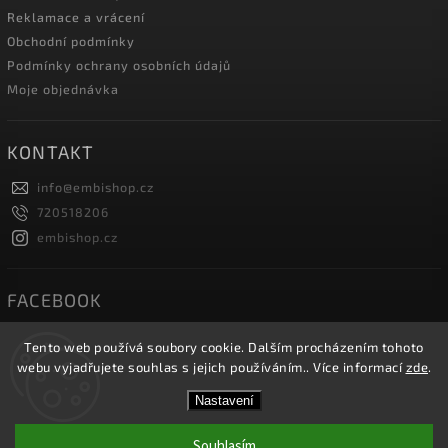
Reklamace a vrácení
Obchodní podmínky
Podmínky ochrany osobních údajů
Moje objednávka
KONTAKT
info
@
embishop.cz
720518206
embishop.cz
FACEBOOK
Tento web používá soubory cookie. Dalším procházením tohoto
webu vyjadřujete souhlas s jejich používáním.. Více informací
zde
.
Copyright 2026
Embishop.cz
. Všechna práva vyhrazena.
Nastavení
Vytvořil
Shoptet
| Design
Shoptak.cz.
Souhlasím