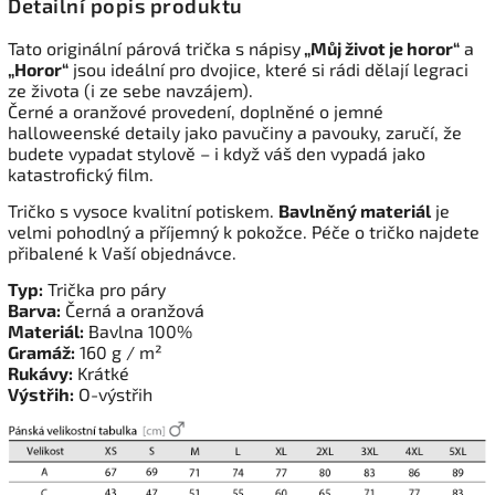
Detailní popis produktu
Tato originální párová trička s nápisy
„Můj život je horor“
a
„Horor“
jsou ideální pro dvojice, které si rádi dělají legraci
ze života (i ze sebe navzájem).
Černé a oranžové provedení, doplněné o jemné
halloweenské detaily jako pavučiny a pavouky, zaručí, že
budete vypadat stylově – i když váš den vypadá jako
katastrofický film.
Tričko s vysoce kvalitní potiskem.
Bavlněný materiál
je
velmi pohodlný a příjemný k pokožce. Péče o tričko najdete
přibalené k Vaší objednávce.
Typ:
Trička pro páry
Barva:
Černá a oranžová
Materiál:
Bavlna 100%
Gramáž:
160 g / m²
Rukávy:
Krátké
Výstřih:
O-výstřih