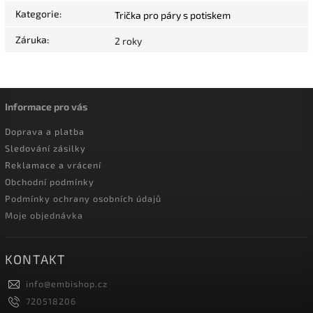
Kategorie
:
Trička pro páry s potiskem
Záruka
:
2 roky
Informace pro vás
Doprava a platba
Sledování zásilky
Reklamace a vrácení
Obchodní podmínky
Podmínky ochrany osobních údajů
Moje objednávka
KONTAKT
info
@
embishop.cz
720518206