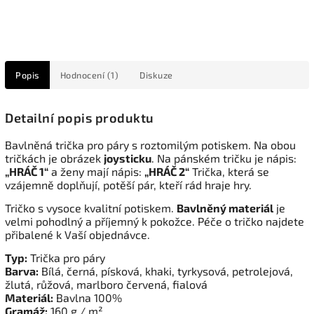
Popis
Hodnocení (1)
Diskuze
Detailní popis produktu
Bavlněná trička pro páry s roztomilým potiskem. Na obou
tričkách je obrázek
joysticku
. Na pánském tričku je nápis:
„HRÁČ 1“
a ženy mají nápis:
„HRÁČ 2“
Trička, která se
vzájemně doplňují, potěší pár, kteří rád hraje hry.
Tričko s vysoce kvalitní potiskem.
Bavlněný materiál
je
velmi pohodlný a příjemný k pokožce. Péče o tričko najdete
přibalené k Vaší objednávce.
Typ:
Trička pro páry
Barva:
Bílá, černá, písková, khaki, tyrkysová, petrolejová,
žlutá, růžová, marlboro červená, fialová
Materiál:
Bavlna 100%
Gramáž:
160 g / m²