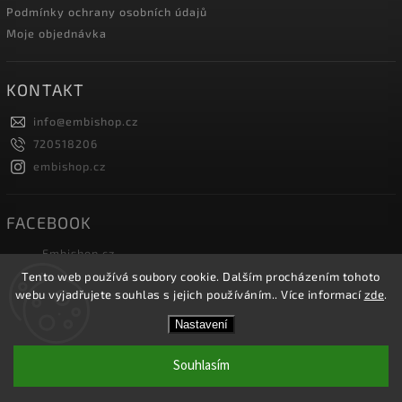
Podmínky ochrany osobních údajů
Moje objednávka
KONTAKT
info
@
embishop.cz
720518206
embishop.cz
FACEBOOK
Embishop.cz
Tento web používá soubory cookie. Dalším procházením tohoto
webu vyjadřujete souhlas s jejich používáním.. Více informací
zde
.
Copyright 2026
Embishop.cz
. Všechna práva vyhrazena.
Nastavení
Vytvořil
Shoptet
| Design
Shoptak.cz.
Souhlasím