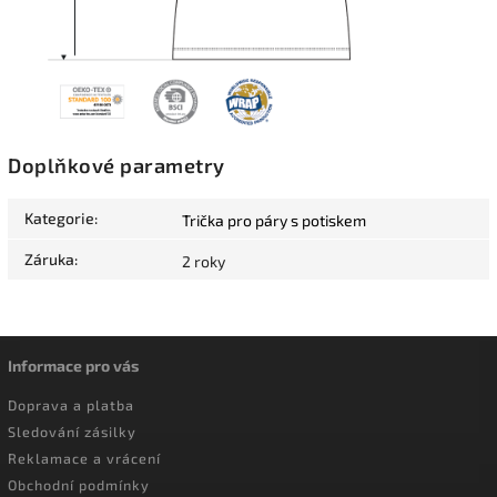
Doplňkové parametry
Kategorie
:
Trička pro páry s potiskem
Záruka
:
2 roky
Informace pro vás
Doprava a platba
Sledování zásilky
Reklamace a vrácení
Obchodní podmínky