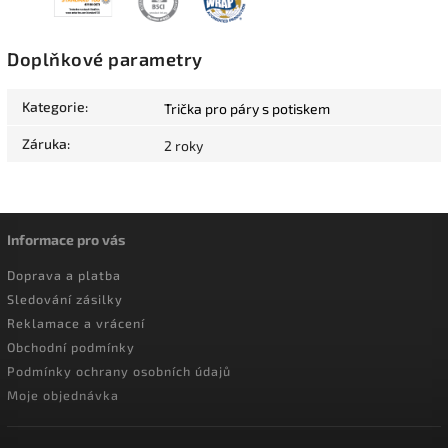
Doplňkové parametry
Kategorie
:
Trička pro páry s potiskem
Záruka
:
2 roky
Informace pro vás
Doprava a platba
Sledování zásilky
Reklamace a vrácení
Obchodní podmínky
Podmínky ochrany osobních údajů
Moje objednávka