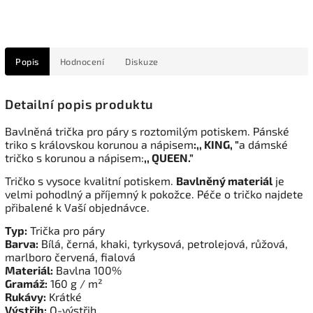
Popis
Hodnocení
Diskuze
Detailní popis produktu
Bavlněná trička pro páry s roztomilým potiskem. Pánské
triko s královskou korunou a nápisem
:,, KING, "
a dámské
tričko s korunou a nápisem:
,, QUEEN."
Tričko s vysoce kvalitní potiskem.
Bavlněný materiál
je
velmi pohodlný a příjemný k pokožce. Péče o tričko najdete
přibalené k Vaší objednávce.
Typ:
Trička pro páry
Barva:
Bílá, černá, khaki, tyrkysová, petrolejová, růžová,
marlboro červená, fialová
Materiál:
Bavlna 100%
Gramáž:
160 g / m²
Rukávy:
Krátké
Výstřih:
O-výstřih