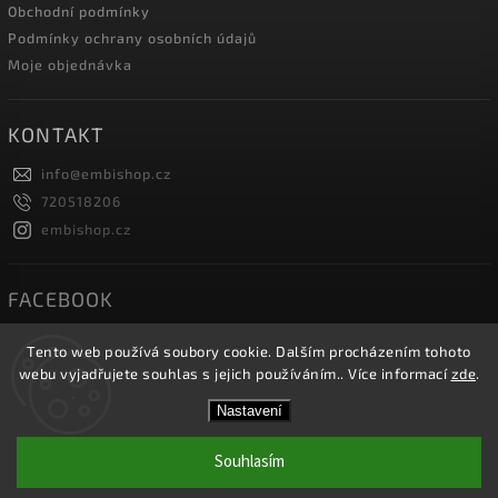
Obchodní podmínky
Podmínky ochrany osobních údajů
Moje objednávka
KONTAKT
info
@
embishop.cz
720518206
embishop.cz
FACEBOOK
Tento web používá soubory cookie. Dalším procházením tohoto
webu vyjadřujete souhlas s jejich používáním.. Více informací
zde
.
Copyright 2026
Embishop.cz
. Všechna práva vyhrazena.
Nastavení
Vytvořil
Shoptet
| Design
Shoptak.cz.
Souhlasím