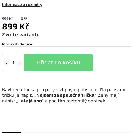
Informace a rozměry
999 Kč
–10 %
899 Kč
Zvolte variantu
Možnosti doručení
Přidat do košíku
Bavlněná trička pro páry s vtipným potiskem. Na pánském
tričku je nápis:
„Nejsem za společná trička."
Ženy mají
nápis:
„...ale já ano"
a pod tím roztomilý obrázek.