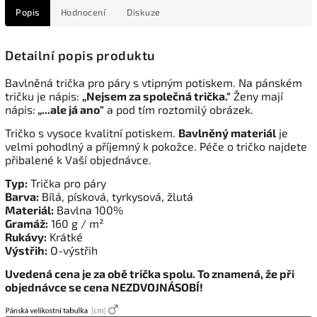
Popis
Hodnocení
Diskuze
Detailní popis produktu
Bavlněná trička pro páry s vtipným potiskem. Na pánském
tričku je nápis:
„Nejsem za společná trička."
Ženy mají
nápis:
„...ale já ano"
a pod tím roztomilý obrázek.
Tričko s vysoce kvalitní potiskem.
Bavlněný materiál
je
velmi pohodlný a příjemný k pokožce. Péče o tričko najdete
přibalené k Vaší objednávce.
Typ:
Trička pro páry
Barva:
Bílá, písková, tyrkysová, žlutá
Materiál:
Bavlna 100%
Gramáž:
160 g / m²
Rukávy:
Krátké
Výstřih:
O-výstřih
Uvedená cena je za obě trička spolu. To znamená, že při
objednávce se cena NEZDVOJNÁSOBÍ!