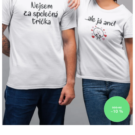
999 Kč
–10 %