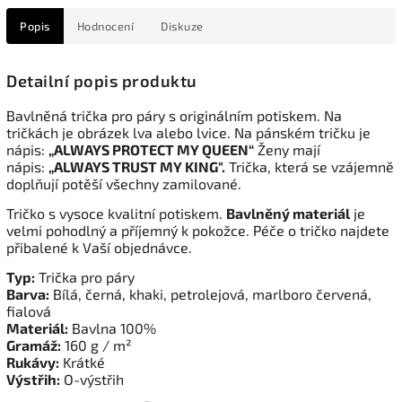
Popis
Hodnocení
Diskuze
Detailní popis produktu
Bavlněná trička pro páry s originálním potiskem. Na
tričkách je obrázek lva alebo lvice. Na pánském tričku je
nápis:
„ALWAYS PROTECT MY QUEEN“
Ženy mají
nápis:
„ALWAYS TRUST MY KING".
Trička, která se vzájemně
doplňují potěší všechny zamilované.
Tričko s vysoce kvalitní potiskem.
Bavlněný materiál
je
velmi pohodlný a příjemný k pokožce. Péče o tričko najdete
přibalené k Vaší objednávce.
Typ:
Trička pro páry
Barva:
Bílá, černá, khaki, petrolejová, marlboro červená,
fialová
Materiál:
Bavlna 100%
Gramáž:
160 g / m²
Rukávy:
Krátké
Výstřih:
O-výstřih