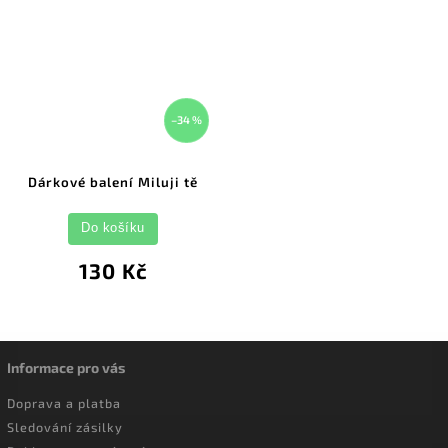
–34 %
Dárkové balení Miluji tě
Do košíku
130 Kč
Informace pro vás
Doprava a platba
Sledování zásilky