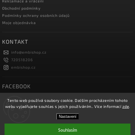
Reklamace a vrácení
Obchodní podmínky
Podmínky ochrany osobních údajů
Moje objednávka
KONTAKT
info
@
embishop.cz
720518206
embishop.cz
FACEBOOK
Tento web používá soubory cookie. Dalším procházením tohoto
webu vyjadřujete souhlas s jejich používáním.. Více informací
zde
.
Copyright 2026
Embishop.cz
. Všechna práva vyhrazena.
Nastavení
Vytvořil
Shoptet
| Design
Shoptak.cz.
Souhlasím