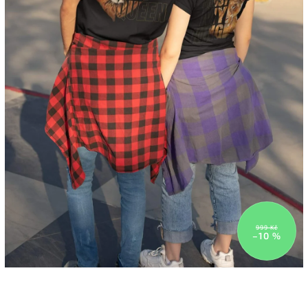
999 Kč
–10 %