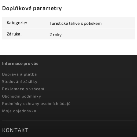
Doplňkové parametry
Kategorie
:
Turistické láhve s potiskem
Záruka
:
2 roky
Informace pro vás
Doprava a platba
Sledování zásilky
Reklamace a vrácení
Obchodní podmínky
Podmínky ochrany osobních údajů
Moje objednávka
KONTAKT