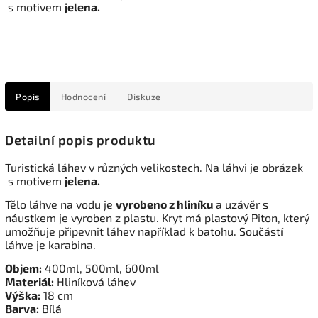
s motivem
jelena.
Popis
Hodnocení
Diskuze
Detailní popis produktu
Turistická láhev v různých velikostech. Na láhvi je obrázek
s motivem
jelena.
Tělo láhve na vodu je
vyrobeno z hliníku
a uzávěr s
náustkem je vyroben z plastu. Kryt má plastový Piton, který
umožňuje připevnit láhev například k batohu. Součástí
láhve je karabina.
Objem:
400ml, 500ml, 600ml
Materiál:
Hliníková láhev
Výška:
18 cm
Barva:
Bílá