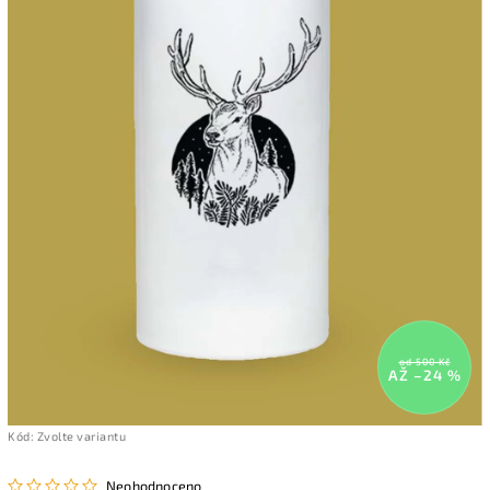
od 500 Kč
AŽ –24 %
Kód:
Zvolte variantu
Neohodnoceno