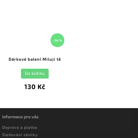
–34 %
Dárkové balení Miluji tě
Do košíku
130 Kč
Informace pro vás
Doprava a platba
Sledování zásilky