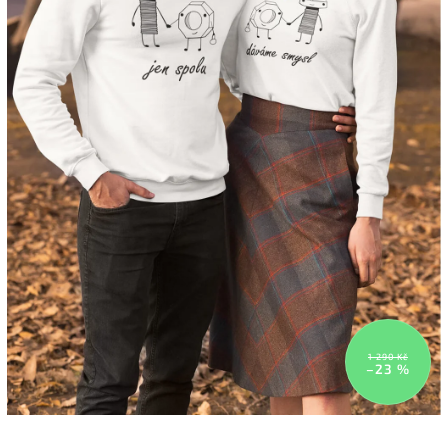
1 290 Kč
–23 %