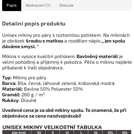
Popis
Hodnocení (1)
Diskuze
Detailní popis produktu
Unisex mikiny pro páry s roztomilou potiskem. Na mikinách
je obrázek
šroubu s matkou
a rozdělen nápis:
,, jen spolu
dáváme smysl. "
Mikina s vysoce kvalitní potiskem
. Bavlněný materiál
je
velmi pohodlný a příjemný k pokožce. Péče o mikinu najdete
přibalené k Vaší objednávce.
Typ:
Mikiny pro páry
Barva:
Bíla, černá, láhvově zelená, královská modrá
Materiál:
Bavlna 50% Polyester 50%
Gramáž:
260 g / m²
Rukávy
: Dlouhé
Uvedená cena je za obě mikiny spolu. To znamená, že při
objednávce se cena nezdvojnásobí!