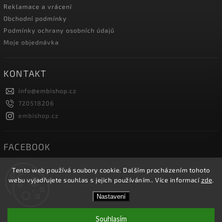
Reklamace a vrácení
Obchodní podmínky
Podmínky ochrany osobních údajů
Moje objednávka
KONTAKT
info
@
embishop.cz
720518206
embishop.cz
FACEBOOK
Tento web používá soubory cookie. Dalším procházením tohoto
webu vyjadřujete souhlas s jejich používáním.. Více informací
zde
.
Copyright 2026
Embishop.cz
. Všechna práva vyhrazena.
Nastavení
Vytvořil
Shoptet
| Design
Shoptak.cz.
Souhlasím