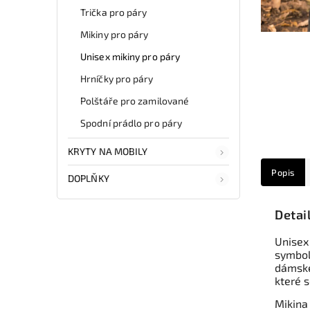
Trička pro páry
Mikiny pro páry
Unisex mikiny pro páry
Hrníčky pro páry
Polštáře pro zamilované
Spodní prádlo pro páry
KRYTY NA MOBILY
Popis
DOPLŇKY
Detai
Unisex
symbol
dámské
které 
Mikina