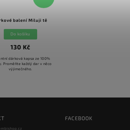
rkové balení Miluji tě
Do košíku
130 Kč
antní dárková kapsa ze 100%
y. Proměňte každý dar v něco
výjimečného.
KT
FACEBOOK
embishop.cz