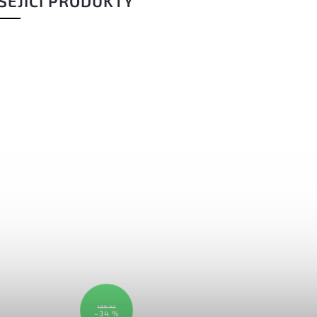
SEJÍCÍ PRODUKTY
199 Kč
–34 %