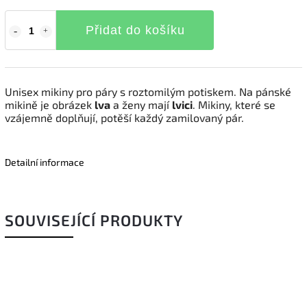
Přidat do košíku
Unisex mikiny pro páry s roztomilým potiskem. Na pánské
mikině je obrázek
lva
a ženy mají
lvici
. Mikiny, které se
vzájemně doplňují, potěší každý zamilovaný pár.
Detailní informace
SOUVISEJÍCÍ PRODUKTY