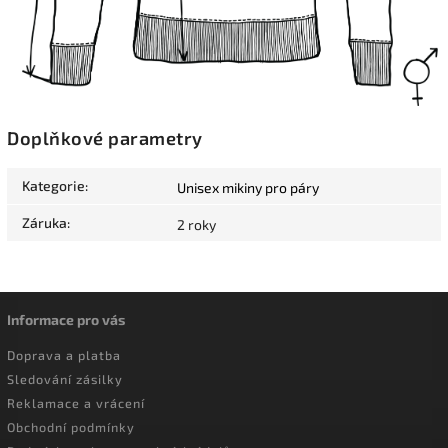
Doplňkové parametry
Kategorie
:
Unisex mikiny pro páry
Záruka
:
2 roky
Informace pro vás
Doprava a platba
Sledování zásilky
Reklamace a vrácení
Obchodní podmínky