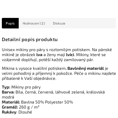
Popis
Hodnocení (2)
Diskuze
Detailní popis produktu
Unisex mikiny pro páry s roztomilým potiskem. Na pánské
mikině je obrázek
lva
a ženy mají
lvici
. Mikiny, které se
vzájemně doplňují, potěší každý zamilovaný pár.
Mikina s vysoce kvalitní potiskem
. Bavlněný materiál
je
velmi pohodlný a příjemný k pokožce. Péče o mikinu najdete
přibalené k Vaší objednávce.
Typ:
Mikiny pro páry
Barva:
Bíla, černá, červená, láhvově zelená, královská
modrá
Materiál:
Bavlna 50% Polyester 50%
Gramáž:
260 g / m²
Rukávy
: Dlouhé