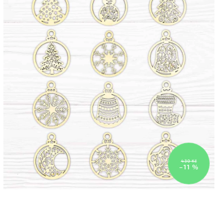
430 Kč
–11 %