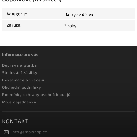
Kategorie
:
Dárky ze dřeva
Záruka
:
2 roky
Informace pro vás
Doprava a platba
Sledování zásilky
Reklamace a vrácení
Obchodní podmínky
Podmínky ochrany osobních údajů
Moje objednávka
KONTAKT
info
@
embishop.cz