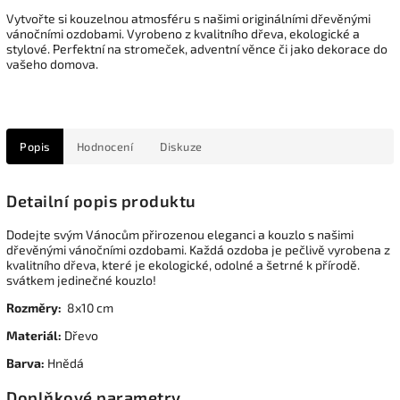
Vytvořte si kouzelnou atmosféru s našimi originálními dřevěnými
vánočními ozdobami. Vyrobeno z kvalitního dřeva, ekologické a
stylové. Perfektní na stromeček, adventní věnce či jako dekorace do
vašeho domova.
Popis
Hodnocení
Diskuze
Detailní popis produktu
Dodejte svým Vánocům přirozenou eleganci a kouzlo s našimi
dřevěnými vánočními ozdobami. Každá ozdoba je pečlivě vyrobena z
kvalitního dřeva, které je ekologické, odolné a šetrné k přírodě.
svátkem jedinečné kouzlo!
Rozměry:
8x10 cm
Materiál:
Dřevo
Barva:
Hnědá
Doplňkové parametry