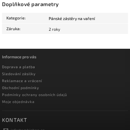
Doplňkové parametry
Kategorie
:
Pánské zástěry na vaření
Záruka
:
2 roky
Informace pro vás
Doprava a platba
Sledování zásilky
Reklamace a vrácení
Obchodní podmínky
Podmínky ochrany osobních údajů
Moje objednávka
KONTAKT