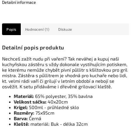
Detailní informace
Popis
Hodnocení (1)
Diskuze
Detailní popis produktu
Nechceš zažít nudu při vaření? Tak neváhej a kupuj naši
kuchyňskou zástěru s vždy dokonale vystihujícím potiskem,
ke kterému nemůže chybět pivní
půllitr
s kšiltovkou pro gril
mistra. Zástěra s
půllitrem
je vhodná pro kuchaře nebo lidi,
kt. velmi rádi vaří či grilují v letním období a nebojí se
osvěžit. K setu přidáváme i dřevěné grilovací kleště.
Materiál:
65% polyester, 35% bavlna
Velikost sáčku:
40x20cm
Krígel:
500ml - průhledné sklo
Rozměry:
75x95cm
Barva:
Černá
Kleště:
materiál: Buk - délka 32cm