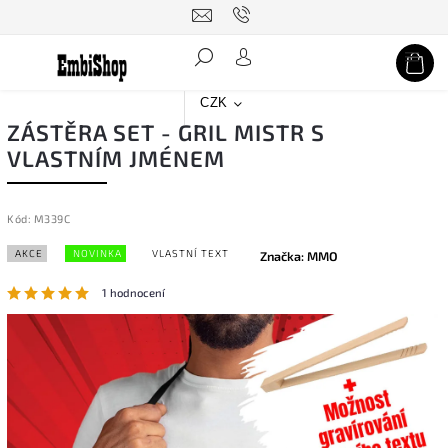
Hledat
CZK
ZÁSTĚRA SET - GRIL MISTR S
VLASTNÍM JMÉNEM
Kód:
M339C
AKCE
NOVINKA
VLASTNÍ TEXT
Značka:
MMO
1 hodnocení