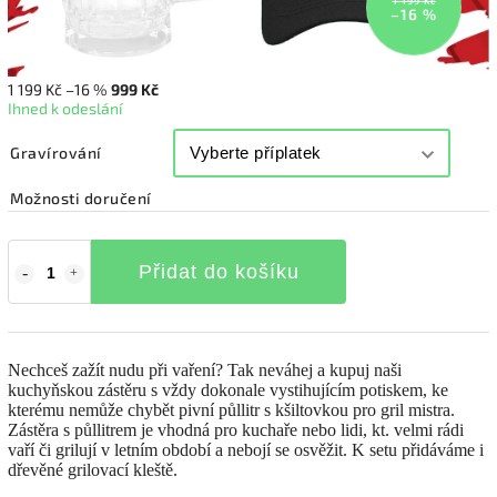
1 199 Kč
–16 %
1 199 Kč
–16 %
999 Kč
Ihned k odeslání
Gravírování
Možnosti doručení
Přidat do košíku
Nechceš zažít nudu při vaření? Tak neváhej a kupuj naši
kuchyňskou zástěru s vždy dokonale vystihujícím potiskem, ke
kterému nemůže chybět pivní
půllitr
s kšiltovkou pro gril mistra.
Zástěra s
půllitrem
je vhodná pro kuchaře nebo lidi, kt. velmi rádi
vaří či grilují v letním období a nebojí se osvěžit. K setu přidáváme i
dřevěné grilovací kleště.