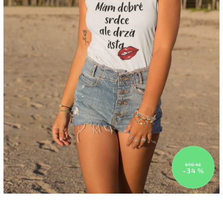
690 Kč
–34 %