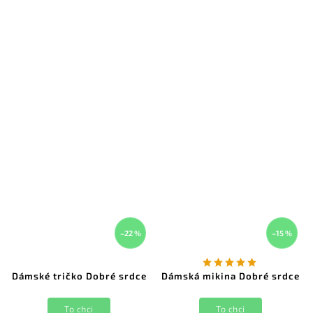
–22 %
–15 %
Dámské tričko Dobré srdce
Dámská mikina Dobré srdce
To chci
To chci