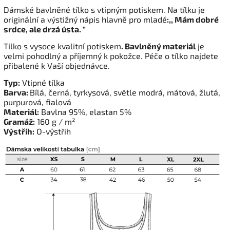
Dámské bavlněné tílko s vtipným potiskem. Na tílku je
originální a výstižný nápis hlavně pro mladé
:,, Mám dobré
srdce, ale drzá ústa. "
Tílko s vysoce kvalitní potiskem
. Bavlněný materiál
je
velmi pohodlný a příjemný k pokožce. Péče o tílko najdete
přibalené k Vaší objednávce.
Typ:
Vtipné tílka
Barva:
Bílá, černá, tyrkysová, světle modrá, mátová, žlutá,
purpurová, fialová
Materiál:
Bavlna 95%, elastan 5%
Gramáž:
160 g / m²
Výstřih:
O-výstřih